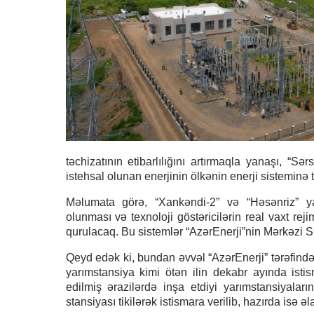
təchizatının etibarlılığını artırmaqla yanaşı, “S
istehsal olunan enerjinin ölkənin enerji sisteminə 
Məlumata görə, “Xankəndi-2” və “Həsənriz” ya
olunması və texnoloji göstəricilərin real vaxt r
qurulacaq. Bu sistemlər “AzərEnerji”nin Mərkəzi 
Qeyd edək ki, bundan əvvəl “AzərEnerji” tərəfində
yarımstansiya kimi ötən ilin dekabr ayında isti
edilmiş ərazilərdə inşa etdiyi yarımstansiyalar
stansiyası tikilərək istismara verilib, hazırda isə əla