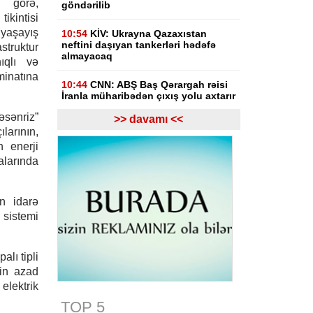
a görə,
göndərilib
kintisi
aşayış
10:54
KİV: Ukrayna Qazaxıstan
neftini daşıyan tankerləri hədəfə
struktur
almayacaq
ıqlı və
minatına
10:44
CNN: ABŞ Baş Qərargah rəisi
İranla müharibədən çıxış yolu axtarır
ənriz”
>> davamı <<
10:26
Ermənistanın Baş naziri: Yaxın
larının,
vaxtlarda TRIPP layihəsinin praktiki
 enerji
icrasına başlayacağıq
alarında
10:15
Paşinyan: Ermənistanla
Azərbaycan arasında münaqişə
səhifəsi bağlanıb, sülh bərqərar
n idarə
olub
 sistemi
09:58
Paşinyan: Ermənistan ötən il
avqustun 8-nə qədər dalanda idi
lı tipli
nin azad
09:34
ABŞ-da faydalı qazıntıların
elektrik
hasilatına 3 milyard dollar
investisiya qoyulacaq
TOP 5