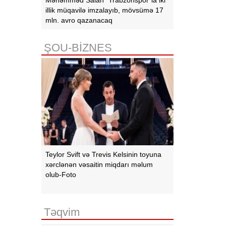
illik müqavilə imzalayıb, mövsümə 17
mln. avro qazanacaq
ŞOU-BİZNES
Teylor Svift və Trevis Kelsinin toyuna
xərclənən vəsaitin miqdarı məlum
olub-Foto
Təqvim