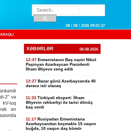
08 / 08 / 2026 09:01:38
ARAQLI
XƏBƏRLƏR
08-08-2026
12:47
Ermənistanın Baş naziri Nikol
Paşinyan Azərbaycan Prezidenti
İlham Əliyevə zəng edib
12:27
Bazar günü Azərbaycanda 40
dərəcə isti olacaq
ankəndi
di-2” və
11:33
Türkiyəli ekspert: İlham
Əliyevin rəhbərliyi ilə tarixi dönüş
kV-luq
baş verdi
ərək ən
sasında
11:17
Rusiyadan Ermənistana
Azərbaycandan keçməklə 15 vaqon
buğda, 10 vaqon daş kömür