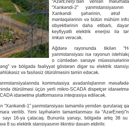
“AzərEnerji”dən verilən məlumat
“Xankəndi-2” yarımstansiyasının ti
Xankəndi şəhərinin, ətraf y
məntəqələrinin və bütün mühüm infra
obyektlərinin daha etibarlı, dayan
keyfiyyətli elektrik enerjisi ilə tə
imkan verəcək.
Ağdərə rayonunda tikilən “Həs
yarımstansiyası isə rayonun istehlakçı
o cümlədən sənaye müəssisələrinin
ərsəng” və bölgədə fəaliyyət göstərən digər su elektrik stansiy
təhlükəsiz və fasiləsiz ötürülməsini təmin edəcək.
rımstansiyalarında kommutasiya avadanlıqlarının məsafədə
ejimində ötürülməsi üçün yerli mikro-SCADA dispetçer idarəetmə
SCADA idarəetmə platformasına inteqrasiya ediləcək.
n “Xankəndi-1” yarımstansiyası tamamilə yenidən qurularaq qapa
smara verilib. Yeni layihələrin tamamlanması ilə “AzərEnerji”
ın sayı 16-ya çatacaq. Bununla yanaşı, bölgədə artıq 38 su 
və 8 su elektrik stansiyasının tikintisi davam etdirilir.