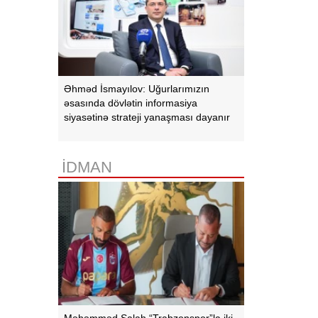
Əhməd İsmayılov: Uğurlarımızın
əsasında dövlətin informasiya
siyasətinə strateji yanaşması dayanır
İDMAN
Məhəmməd Salah “Trabzonspor”la iki