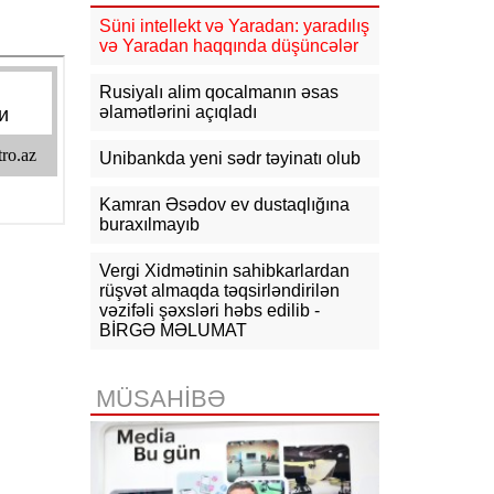
09:14
NYT: ABŞ Kubanın rəhbəri
Süni intellekt və Yaradan: yaradılış
vəzifəsinə namizəd axtarır
və Yaradan haqqında düşüncələr
09:04
Azərbaycan XİN
Rusiyalı alim qocalmanın əsas
Gürcüstandakı münaqişənin sülh
əlamətlərini açıqladı
yolu ilə həllinə dəstəyini təsdiqləyib
Unibankda yeni sədr təyinatı olub
08:57
Azərbaycan-ABŞ strateji
tərəfdaşlığının əsasını qoyan
memorandumun imzalanmasının bir
Kamran Əsədov ev dustaqlığına
ili tamam olur
buraxılmayıb
07-08-2026
Vergi Xidmətinin sahibkarlardan
rüşvət almaqda təqsirləndirilən
vəzifəli şəxsləri həbs edilib -
19:03
Bəzi yerlərə yağış yağacaq,
dolu düşəcək - XƏBƏRDARLIQ
BİRGƏ MƏLUMAT
18:15
Qazaxıstan Azərbaycan
üzərindən neft ixracını
MÜSAHİBƏ
genişləndirməyi planlaşdırır