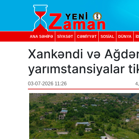
ANA SƏHİFƏ
SİYASƏT
CƏMİYYƏT
SOSIAL
DÜNYA
İ
Xankəndi və Ağdər
yarımstansiyalar tik
03-07-2026 11:26
4