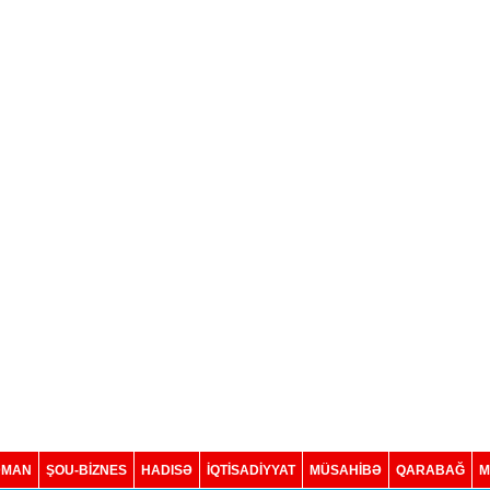
DMAN
ŞOU-BİZNES
HADISƏ
İQTISADIYYAT
MÜSAHİBƏ
QARABAĞ
M