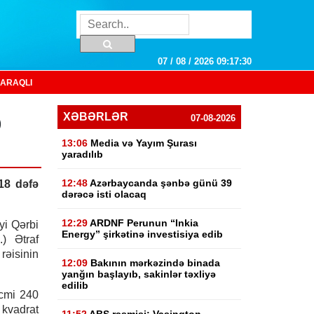
07 / 08 / 2026 09:17:31
ARAQLI
b
XƏBƏRLƏR
07-08-2026
13:06
Media və Yayım Şurası
yaradılıb
12:48
Azərbaycanda şənbə günü 39
18 dəfə
dərəcə isti olacaq
12:29
ARDNF Perunun “Inkia
yi Qərbi
Energy” şirkətinə investisiya edib
) Ətraf
rəisinin
12:09
Bakının mərkəzində binada
yanğın başlayıb, sakinlər təxliyə
edilib
əcmi 240
kvadrat