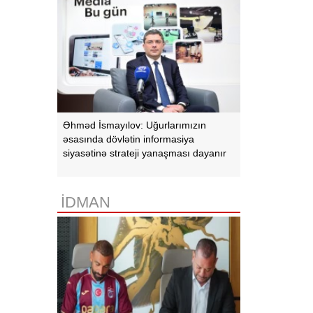
Əhməd İsmayılov: Uğurlarımızın
əsasında dövlətin informasiya
siyasətinə strateji yanaşması dayanır
İDMAN