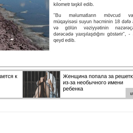
kilometr təşkil edib.
"Bu məlumatların mövcud vəzi
müqayisəsi suyun həcminin 18 dəfə a
və gölün vəziyyətinin nəzərəç
dərəcədə yaxşılaşdığını göstərir", - 
qeyd edib.