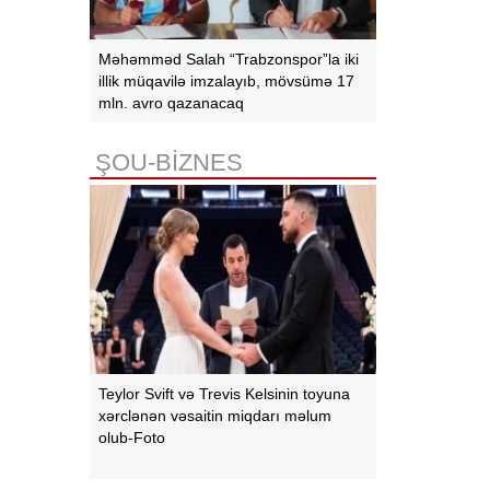
Məhəmməd Salah “Trabzonspor”la iki
illik müqavilə imzalayıb, mövsümə 17
mln. avro qazanacaq
ŞOU-BİZNES
Teylor Svift və Trevis Kelsinin toyuna
xərclənən vəsaitin miqdarı məlum
olub-Foto