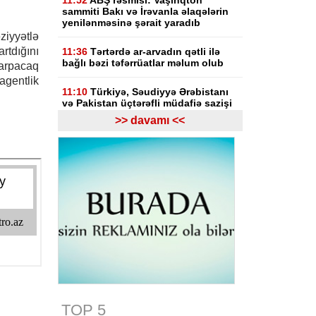
11:52
ABŞ rəsmisi: Vaşinqton
sammiti Bakı və İrəvanla əlaqələrin
yenilənməsinə şərait yaradıb
yyətlə
rtdığını
11:36
Tərtərdə ar-arvadın qətli ilə
bağlı bəzi təfərrüatlar məlum olub
arpacaq
agentlik
11:10
Türkiyə, Səudiyyə Ərəbistanı
və Pakistan üçtərəfli müdafiə sazişi
imzalayacaq
>> davamı <<
10:44
Azərbaycanda aktiv
vakansiyaların sayı 65 mini ötüb, ən
yüksək əməkhaqqı 10 min manatdır
10:23
Paşinyan: Ermənistanın Aİİ-yə
alternativ olaraq Aİ üzvlüyü variantı
hazırda mövcud deyil
09:57
İndiyə qədər 7 mindən çox
şəxs kolleclərə qəbul üzrə ixtisas
seçimində iştirak edib
09:43
Rusiyadan Ermənistana
TOP 5
Azərbaycandan keçməklə 8 vaqon