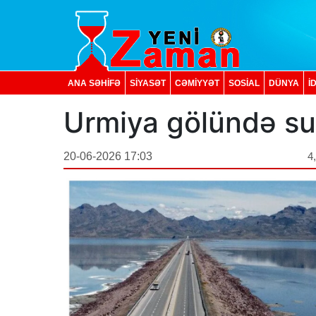
ANA SƏHİFƏ
SİYASƏT
CƏMİYYƏT
SOSIAL
DÜNYA
İ
Urmiya gölündə su
20-06-2026 17:03
4