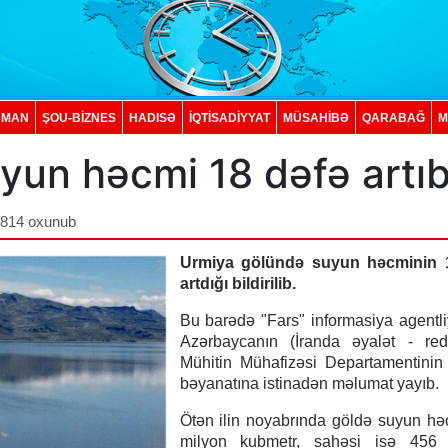
DMAN
ŞOU-BİZNES
HADISƏ
İQTISADIYYAT
MÜSAHİBƏ
QARABAĞ
M
yun həcmi 18 dəfə artı
,814 oxunub
Urmiya gölündə suyun həcminin 
artdığı bildirilib.
Bu barədə "Fars" informasiya agentli
Azərbaycanın (İranda əyalət - red.
Mühitin Mühafizəsi Departamentinin 
bəyanatına istinadən məlumat yayıb.
Ötən ilin noyabrında göldə suyun h
milyon kubmetr, sahəsi isə 456 