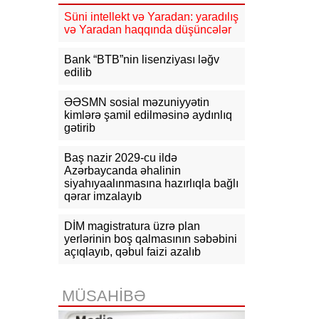
buğda, 10 vaqon daş kömür
göndəriləcək
Süni intellekt və Yaradan: yaradılış
və Yaradan haqqında düşüncələr
09:35
Tramp: “Patriot” raketləri
Ukraynadan çox ABŞ-a lazımdır
Bank “BTB”nin lisenziyası ləğv
edilib
09:21
ABŞ kəşfiyyatı Rusiya–NATO
müharibəsi ilə bağlı yeni
ƏƏSMN sosial məzuniyyətin
proqnozunu açıqlayıb
kimlərə şamil edilməsinə aydınlıq
gətirib
09:10
Qalibaf: ABŞ-nin İrana
genişmiqyaslı hücumu gözlənilir
Baş nazir 2029-cu ildə
Azərbaycanda əhalinin
08:57
Pezeşkian: ABŞ İranın tətbiq
siyahıyaalınmasına hazırlıqla bağlı
edilən təzyiqlər nəticəsində süqut
qərar imzalayıb
edəcəyini düşünürdü
DİM magistratura üzrə plan
yerlərinin boş qalmasının səbəbini
açıqlayıb, qəbul faizi azalıb
MÜSAHİBƏ