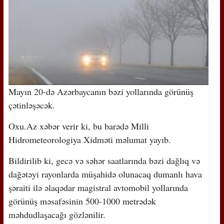
Mayın 20-də Azərbaycanın bəzi yollarında görünüş
çətinləşəcək.
Oxu.Az xəbər verir ki, bu barədə Milli
Hidrometeorologiya Xidməti məlumat yayıb.
Bildirilib ki, gecə və səhər saatlarında bəzi dağlıq və
dağətəyi rayonlarda müşahidə olunacaq dumanlı hava
şəraiti ilə əlaqədar magistral avtomobil yollarında
görünüş məsafəsinin 500-1000 metrədək
məhdudlaşacağı gözlənilir.