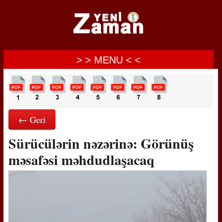
> > MENU < <
← Geri
Sürücülərin nəzərinə: Görünüş
məsafəsi məhdudlaşacaq