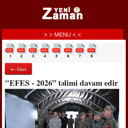
> > MENU < <
← Geri
"EFES - 2026” təlimi davam edir