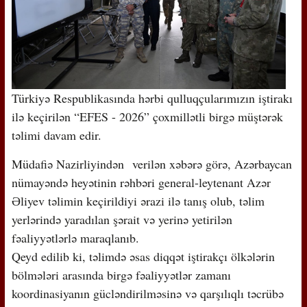
Türkiyə Respublikasında hərbi qulluqçularımızın iştirakı
ilə keçirilən “EFES - 2026” çoxmillətli birgə müştərək
təlimi davam edir.
Müdafiə Nazirliyindən verilən xəbərə görə, Azərbaycan
nümayəndə heyətinin rəhbəri general-leytenant Azər
Əliyev təlimin keçirildiyi ərazi ilə tanış olub, təlim
yerlərində yaradılan şərait və yerinə yetirilən
fəaliyyətlərlə maraqlanıb.
Qeyd edilib ki, təlimdə əsas diqqət iştirakçı ölkələrin
bölmələri arasında birgə fəaliyyətlər zamanı
koordinasiyanın gücləndirilməsinə və qarşılıqlı təcrübə