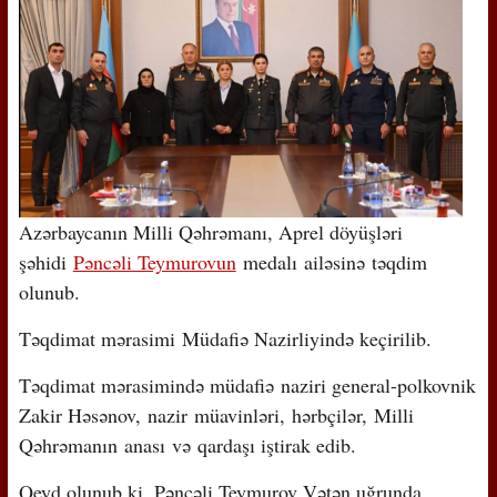
Azərbaycanın Milli Qəhrəmanı, Aprel döyüşləri
şəhidi
Pəncəli Teymurovun
medalı ailəsinə təqdim
olunub.
Təqdimat mərasimi Müdafiə Nazirliyində keçirilib.
Təqdimat mərasimində müdafiə naziri general-polkovnik
Zakir Həsənov, nazir müavinləri, hərbçilər, Milli
Qəhrəmanın anası və qardaşı iştirak edib.
Qeyd olunub ki, Pəncəli Teymurov Vətən uğrunda