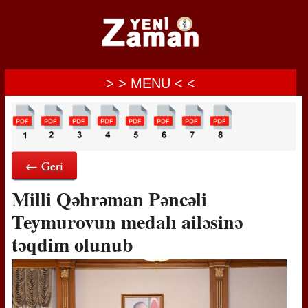
> > MENU < <
← Geri
Milli Qəhrəman Pəncəli
Teymurovun medalı ailəsinə
təqdim olunub