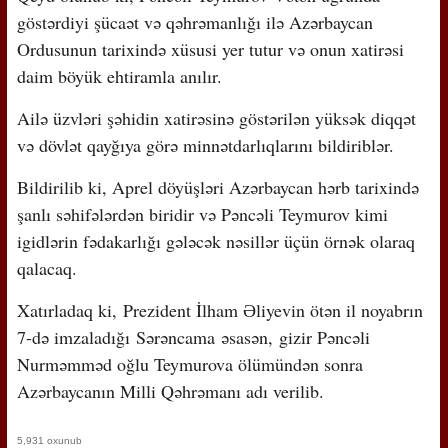
göstərdiyi şücaət və qəhrəmanlığı ilə Azərbaycan
Ordusunun tarixində xüsusi yer tutur və onun xatirəsi
daim böyük ehtiramla anılır.
Ailə üzvləri şəhidin xatirəsinə göstərilən yüksək diqqət
və dövlət qayğıya görə minnətdarlıqlarını bildiriblər.
Bildirilib ki, Aprel döyüşləri Azərbaycan hərb tarixində
şanlı səhifələrdən biridir və Pəncəli Teymurov kimi
igidlərin fədakarlığı gələcək nəsillər üçün örnək olaraq
qalacaq.
Xatırladaq ki, Prezident İlham Əliyevin ötən il noyabrın
7-də imzaladığı Sərəncama əsasən, gizir Pəncəli
Nurməmməd oğlu Teymurova ölümündən sonra
Azərbaycanın Milli Qəhrəmanı adı verilib.
5,931 oxunub