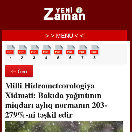
> > MENU < <
← Geri
Milli Hidrometeorologiya
Xidməti: Bakıda yağıntının
miqdarı aylıq normanın 203-
279%-ni təşkil edir