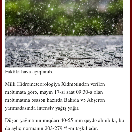
Faktiki hava açıqlanıb.
Milli Hidrometeorologiya Xidmətindən verilən
məlumata görə, mayın 17-si saat 09:30-a olan
məlumatına əsasən hazırda Bakıda və Abşeron
yarımadasında intensiv yağış yağır.
Düşən yağıntının miqdarı 40-55 mm qeydə alınıb ki, bu
da aylıq normanın 203-279 %-ni təşkil edir.