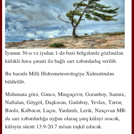
İyunun 30-u və iyulun 1-də bəzi bölgələrdə gözlənilən
küləkli hava şəraiti ilə bağlı sarı xəbərdarlıq verilib.
Bu barədə Milli Hidrometeorologiya Xidmətindən
bildirilib.
Məlumata görə, Gəncə, Mingəçevir, Goranboy, Samux,
Naftalan, Göygöl, Daşkəsən, Gədəbəy, Yevlax, Tərtər,
Bərdə, Kəlbəcər, Laçın, Yardımlı, Lerik, Naxçıvan MR-
da sarı xəbərdarlığa uyğun olaraq şərq küləyi əsəcək,
küləyin sürəti 13.9-20.7 m/san təşkil edəcək.