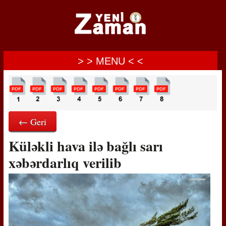
> > MENU < <
← Geri
Küləkli hava ilə bağlı sarı
xəbərdarlıq verilib