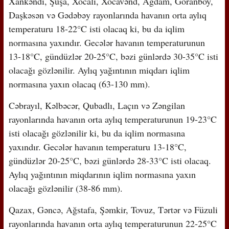
Xankəndi, Şuşa, Xocalı, Xocavənd, Ağdam, Goranboy,
Daşkəsən və Gədəbəy rayonlarında havanın orta aylıq
temperaturu 18-22°C isti olacaq ki, bu da iqlim
normasına yaxındır. Gecələr havanın temperaturunun
13-18°C, gündüzlər 20-25°C, bəzi günlərdə 30-35°C isti
olacağı gözlənilir. Aylıq yağıntının miqdarı iqlim
normasına yaxın olacaq (63-130 mm).
Cəbrayıl, Kəlbəcər, Qubadlı, Laçın və Zəngilan
rayonlarında havanın orta aylıq temperaturunun 19-23°C
isti olacağı gözlənilir ki, bu da iqlim normasına
yaxındır. Gecələr havanın temperaturu 13-18°C,
gündüzlər 20-25°C, bəzi günlərdə 28-33°C isti olacaq.
Aylıq yağıntının miqdarının iqlim normasına yaxın
olacağı gözlənilir (38-86 mm).
Qazax, Gəncə, Ağstafa, Şəmkir, Tovuz, Tərtər və Füzuli
rayonlarında havanın orta aylıq temperaturunun 22-25°C