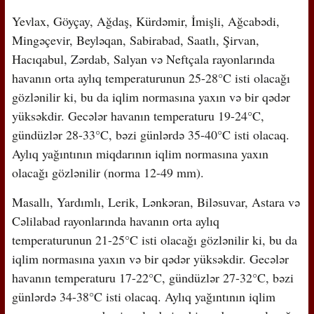
Yevlax, Göyçay, Ağdaş, Kürdəmir, İmişli, Ağcabədi,
Mingəçevir, Beyləqan, Sabirabad, Saatlı, Şirvan,
Hacıqabul, Zərdab, Salyan və Neftçala rayonlarında
havanın orta aylıq temperaturunun 25-28°C isti olacağı
gözlənilir ki, bu da iqlim normasına yaxın və bir qədər
yüksəkdir. Gecələr havanın temperaturu 19-24°C,
gündüzlər 28-33°C, bəzi günlərdə 35-40°C isti olacaq.
Aylıq yağıntının miqdarının iqlim normasına yaxın
olacağı gözlənilir (norma 12-49 mm).
Masallı, Yardımlı, Lerik, Lənkəran, Biləsuvar, Astara və
Cəlilabad rayonlarında havanın orta aylıq
temperaturunun 21-25°C isti olacağı gözlənilir ki, bu da
iqlim normasına yaxın və bir qədər yüksəkdir. Gecələr
havanın temperaturu 17-22°C, gündüzlər 27-32°C, bəzi
günlərdə 34-38°C isti olacaq. Aylıq yağıntının iqlim