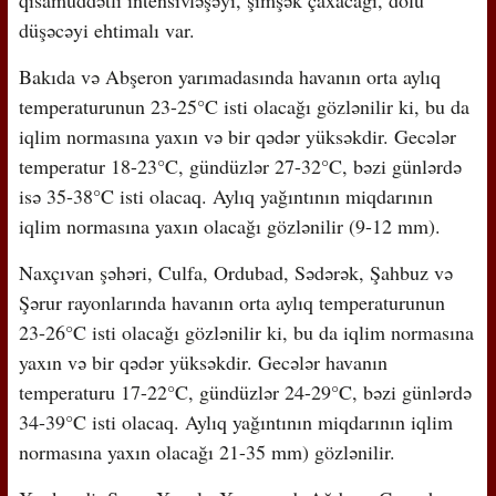
qısamüddətli intensivləşəyi, şimşək çaxacağı, dolu
düşəcəyi ehtimalı var.
Bakıda və Abşeron yarımadasında havanın orta aylıq
temperaturunun 23-25°C isti olacağı gözlənilir ki, bu da
iqlim normasına yaxın və bir qədər yüksəkdir. Gecələr
temperatur 18-23°C, gündüzlər 27-32°C, bəzi günlərdə
isə 35-38°C isti olacaq. Aylıq yağıntının miqdarının
iqlim normasına yaxın olacağı gözlənilir (9-12 mm).
Naxçıvan şəhəri, Culfa, Ordubad, Sədərək, Şahbuz və
Şərur rayonlarında havanın orta aylıq temperaturunun
23-26°C isti olacağı gözlənilir ki, bu da iqlim normasına
yaxın və bir qədər yüksəkdir. Gecələr havanın
temperaturu 17-22°C, gündüzlər 24-29°C, bəzi günlərdə
34-39°C isti olacaq. Aylıq yağıntının miqdarının iqlim
normasına yaxın olacağı 21-35 mm) gözlənilir.