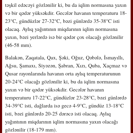
təşkil edəcəyi gözlənilir ki, bu da iqlim normasına yaxın
və bir qədər yüksəkdir. Gecələr havanın temperaturu 18-
23°C, gündüzlər 27-32°C, bəzi günlərdə 35-38°C isti
olacaq. Aylıq yağıntının miqdarının iqlim normasına
yaxın, bəzi yerlərdə isə bir qədər çox olacağı gözlənilir
(46-58 mm).
Balakən, Zaqatala, Qax, Şəki, Oğuz, Qəbələ, İsmayıllı,
Ağsu, Şamaxı, Siyəzən, Şabran, Xızı, Quba, Xaçmaz və
Qusar rayonlarında havanın orta aylıq temperaturunun
20-24°C olacağı gözlənilir ki, bu da iqlim normasına
yaxın və bir qədər yüksəkdir. Gecələr havanın
temperaturu 17-22°C, gündüzlər 23-28°C, bəzi günlərdə
34-39°C isti, dağlarda isə gecə 4-9°C, gündüz 13-18°C
isti, bəzi günlərdə 20-25 dərəcə isti olacaq. Aylıq
yağıntının miqdarının iqlim normasına yaxın olacağı
gözlənilir (18-179 mm).