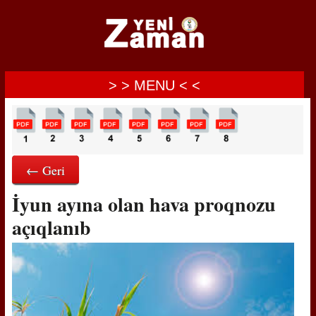
> > MENU < <
← Geri
İyun ayına olan hava proqnozu
açıqlanıb