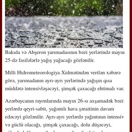
Bakıda və Abşeron yarımadasının bəzi yerlərində mayın
25-də fasilələrlə yağış yağacağı gözlənilir.
Milli Hidrometeorologiya Xidmətindən verilən xəbərə
görə, yarımadanın ayrı-ayrı yerlərində yağışın qısa
müddətə intensivləşəcəyi, şimşək çaxacağı ehtimalı var.
Azərbaycanın rayonlarında mayın 26-sı axşamadək bəzi
yerlərdə qeyri-sabit, yağıntılı hava şəraitinin davam
edəcəyi gözlənilir. Ayrı-ayrı yerlərdə yağıntının intensiv
və güclü olacağı, şimşək çaxacağı, dolu düşəcəyi,