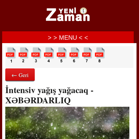
> > MENU < <
← Geri
İntensiv yağış yağacaq -
XƏBƏRDARLIQ