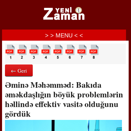
> > MENU < <
← Geri
Əminə Məhəmməd: Bakıda
əməkdaşlığın böyük problemlərin
həllində effektiv vasitə olduğunu
gördük