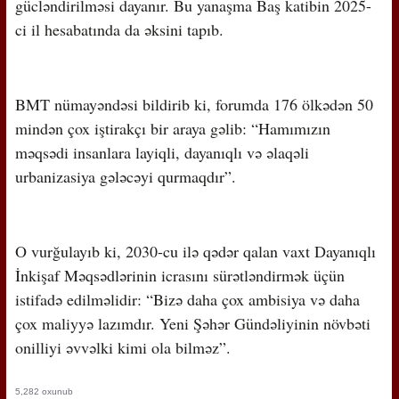
gücləndirilməsi dayanır. Bu yanaşma Baş katibin 2025-
ci il hesabatında da əksini tapıb.
BMT nümayəndəsi bildirib ki, forumda 176 ölkədən 50
mindən çox iştirakçı bir araya gəlib: “Hamımızın
məqsədi insanlara layiqli, dayanıqlı və əlaqəli
urbanizasiya gələcəyi qurmaqdır”.
O vurğulayıb ki, 2030-cu ilə qədər qalan vaxt Dayanıqlı
İnkişaf Məqsədlərinin icrasını sürətləndirmək üçün
istifadə edilməlidir: “Bizə daha çox ambisiya və daha
çox maliyyə lazımdır. Yeni Şəhər Gündəliyinin növbəti
onilliyi əvvəlki kimi ola bilməz”.
5,282 oxunub