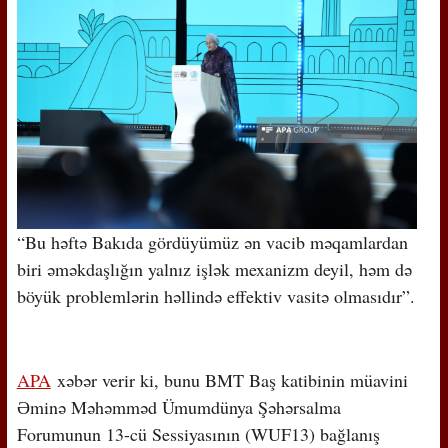
“Bu həftə Bakıda gördüyümüz ən vacib məqamlardan
biri əməkdaşlığın yalnız işlək mexanizm deyil, həm də
böyük problemlərin həllində effektiv vasitə olmasıdır”.
APA
xəbər verir ki, bunu BMT Baş katibinin müavini
Əminə Məhəmməd Ümumdünya Şəhərsalma
Forumunun 13-cü Sessiyasının (WUF13) bağlanış