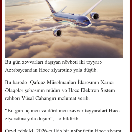
Bu gün zəvvarları daşıyan növbəti iki təyyarə
Azərbaycandan Həcc ziyarətinə yola düşüb.
Bu barədə Qafqaz Müsəlmanları İdarəsinin Xarici
Əlaqələr şöbəsinin müdiri və Həcc Elektron Sistem
rəhbəri Vüsal Cahangiri məlumat verib.
“Bu gün üçüncü və dördüncü zəvvar təyyarələri Həcc
ziyarətinə yola düşüb”, - o bildirib.
Qeyd edək ki, 2026-cı ildə bir nəfər üçün Həcc ziyarət