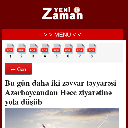
> > MENU < <
← Geri
Bu gün daha iki zəvvar təyyarəsi
Azərbaycandan Həcc ziyarətinə
yola düşüb