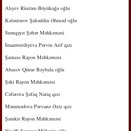
Alıyev Rüstəm Böyükağa oğlu
Kələntərov Şahəddin Əhməd oğlu
Sumqayıt Şəhər Məhkəməsi
İmamverdiyeva Pərvin Arif qızı
Şamaxı Rayon Məhkəməsi
Abasov Qürur Bəybala oğlu
Şəki Rayon Məhkəməsi
Cəfərova Şəfəq Natiq qızı
Məmmədova Pərvanə Əziz qızı
Şəmkir Rayon Məhkəməsi
Yusifli Seymur Mübariz oğlu