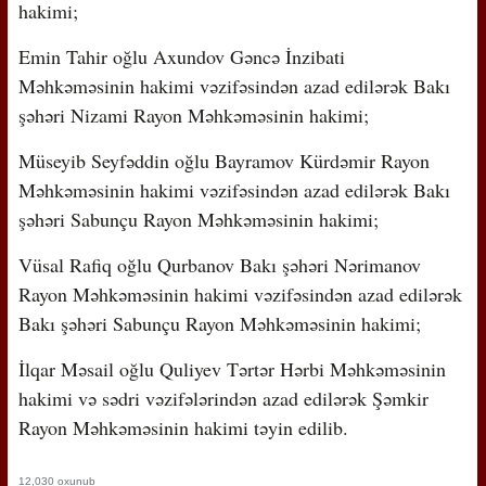
hakimi;
Emin Tahir oğlu Axundov Gəncə İnzibati
Məhkəməsinin hakimi vəzifəsindən azad edilərək Bakı
şəhəri Nizami Rayon Məhkəməsinin hakimi;
Müseyib Seyfəddin oğlu Bayramov Kürdəmir Rayon
Məhkəməsinin hakimi vəzifəsindən azad edilərək Bakı
şəhəri Sabunçu Rayon Məhkəməsinin hakimi;
Vüsal Rafiq oğlu Qurbanov Bakı şəhəri Nərimanov
Rayon Məhkəməsinin hakimi vəzifəsindən azad edilərək
Bakı şəhəri Sabunçu Rayon Məhkəməsinin hakimi;
İlqar Məsail oğlu Quliyev Tərtər Hərbi Məhkəməsinin
hakimi və sədri vəzifələrindən azad edilərək Şəmkir
Rayon Məhkəməsinin hakimi təyin edilib.
12,030 oxunub