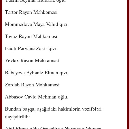
Tərtər Rayon Məhkəməsi
Məmmədova Maya Vahid qızı
Tovuz Rayon Məhkəməsi
İsaqlı Pərvanə Zakir qızı
Yevlax Rayon Məhkəməsi
Babayeva Aybəniz Elman qızı
Zərdab Rayon Məhkəməsi
Abbasov Cavid Mehman oğlu.
Bundan başqa, aşağıdakı hakimlərin vəzifələri
dəyişdirilib:
Abil Elmar oğlu Orucəliyev Naxçıvan Muxtar