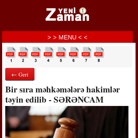
> > MENU < <
← Geri
Bir sıra məhkəmələrə hakimlər
təyin edilib - SƏRƏNCAM