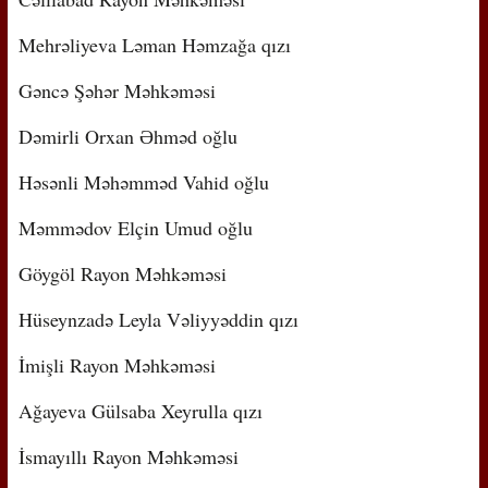
Mehrəliyeva Ləman Həmzağa qızı
Gəncə Şəhər Məhkəməsi
Dəmirli Orxan Əhməd oğlu
Həsənli Məhəmməd Vahid oğlu
Məmmədov Elçin Umud oğlu
Göygöl Rayon Məhkəməsi
Hüseynzadə Leyla Vəliyyəddin qızı
İmişli Rayon Məhkəməsi
Ağayeva Gülsaba Xeyrulla qızı
İsmayıllı Rayon Məhkəməsi