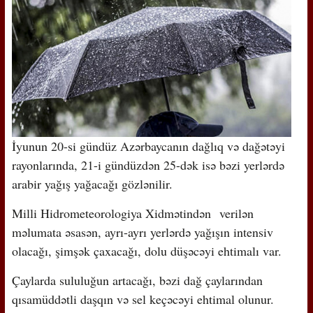
İyunun 20-si gündüz Azərbaycanın dağlıq və dağətəyi
rayonlarında, 21-i gündüzdən 25-dək isə bəzi yerlərdə
arabir yağış yağacağı gözlənilir.
Milli Hidrometeorologiya Xidmətindən verilən
məlumata əsasən, ayrı-ayrı yerlərdə yağışın intensiv
olacağı, şimşək çaxacağı, dolu düşəcəyi ehtimalı var.
Çaylarda sululuğun artacağı, bəzi dağ çaylarından
qısamüddətli daşqın və sel keçəcəyi ehtimal olunur.