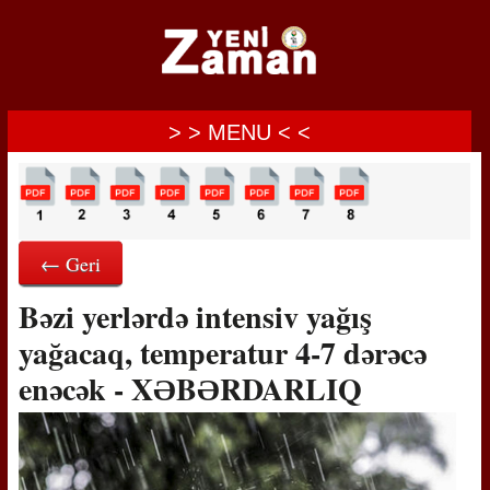
> > MENU < <
← Geri
Bəzi yerlərdə intensiv yağış
yağacaq, temperatur 4-7 dərəcə
enəcək - XƏBƏRDARLIQ