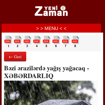
> > MENU < <
← Geri
Bəzi ərazilərdə yağış yağacaq -
XƏBƏRDARLIQ