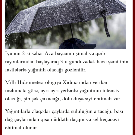
İyunun 2-si səhər Azərbaycanın şimal və qərb
rayonlarından başlayaraq 3-ü gündüzədək hava şəraitinin
fasilələrlə yağıntılı olacağı gözlənilir.
Milli Hidrometeorologiya Xidmətindən verilən
məlumata görə, ayrı-ayrı yerlərdə yağıntının intensiv
olacağı, şimşək çaxacağı, dolu düşəcəyi ehtimalı var.
Yağıntılarla əlaqədar çaylarda sululuğun artacağı, bəzi
dağ çaylarından qısamüddətli daşqın və sel keçəcəyi
ehtimal olunur.