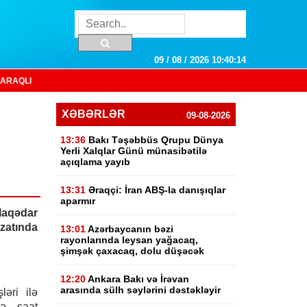
09 / 08 / 2026 10:40:14
ARAQLI
XƏBƏRLƏR
09-08-2026
13:36
Bakı Təşəbbüs Qrupu Dünya
Yerli Xalqlar Günü münasibətilə
açıqlama yayıb
13:31
Əraqçi: İran ABŞ-la danışıqlar
aparmır
əlaqədar
izatında
13:01
Azərbaycanın bəzi
rayonlarında leysan yağacaq,
şimşək çaxacaq, dolu düşəcək
12:20
Ankara Bakı və İrəvan
arasında sülh səylərini dəstəkləyir
ləri ilə
də saat