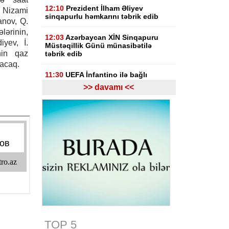
12:10
Prezident İlham Əliyev
 Nizami
sinqapurlu həmkarını təbrik edib
nov, Q.
ərinin,
12:03
Azərbaycan XİN Sinqapuru
yev, İ.
Müstəqillik Günü münasibətilə
nin qaz
təbrik edib
nacaq.
11:30
UEFA İnfantino ilə bağlı
araşdırmaya hazırlaşır
>> davamı <<
11:03
"Inter Mayami" Neymarı
heyətinə qatmaq istəyir
10:56
Netanyahu Qəzzanın HƏMAS-
ın nəzarətində olmayan hissəsində
yenidənqurma işlərini təsdiqləyib
10:50
ABŞ və Hindistan əməkdaşlığı
yenidən müzakirə edilib
10:32
KİV: Günəş tutulması
Avropada elektrik enerjisi
çatışmazlığını dərinləşdirə bilər
TOP 5