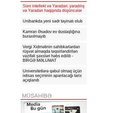
10:15
Macarıstanda prezidentliyə
Süni intellekt və Yaradan: yaradılış
yeni namizəd irəli sürülüb
və Yaradan haqqında düşüncələr
10:03
İranla müharibə ABŞ-nin raket
Unibankda yeni sədr təyinatı olub
ehtiyatını tükəndirdi
Kamran Əsədov ev dustaqlığına
09:32
Avropada miqrasiya böhranı
buraxılmayıb
yenidən kəskinləşib
Vergi Xidmətinin sahibkarlardan
09:15
Hörmüz boğazının açılması
üçün yeni şərtlər irəli sürülüb
rüşvət almaqda təqsirləndirilən
vəzifəli şəxsləri həbs edilib -
BİRGƏ MƏLUMAT
Universitetlərə qəbul olmaq üçün
ixtisas seçiminin aparılacağı tarix
açıqlanıb
MÜSAHİBƏ