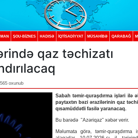
DMAN
ŞOU-BİZNES
HADISƏ
İQTISADIYYAT
MÜSAHİBƏ
QARABAĞ
M
ərində qaz təchizatı
ndırılacaq
,565 oxunub
Sabah təmir-quraşdırma işləri ilə 
paytaxtın bəzi ərazilərinin qaz təch
qısamüddətli fasilə yaranacaq.
Bu barədə "Azəriqaz" xəbər verir.
Məlumata görə, təmir-quraşdırma iş
əlaqədar 10.07.2026-cı il tarixin