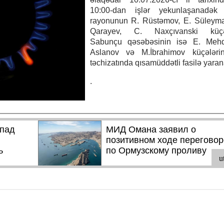
10:00-dan işlər yekunlaşanadək
rayonunun R. Rüstəmov, E. Süleyma
Qarayev, C. Naxçıvanski küçəl
Sabunçu qəsəbəsinin isə E. Mehdi
Aslanov və M.İbrahimov küçələri
təchizatında qısamüddətli fasilə yara
.