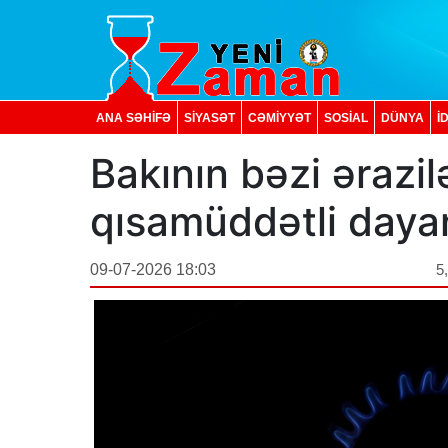
ANA SƏHİFƏ
SİYASƏT
CƏMİYYƏT
SOSIAL
DÜNYA
İ
Bakının bəzi ərazil
qısamüddətli daya
09-07-2026 18:03
5