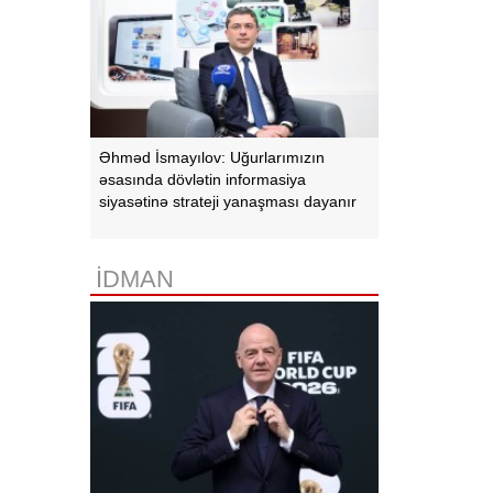
Əhməd İsmayılov: Uğurlarımızın
əsasında dövlətin informasiya
siyasətinə strateji yanaşması dayanır
İDMAN