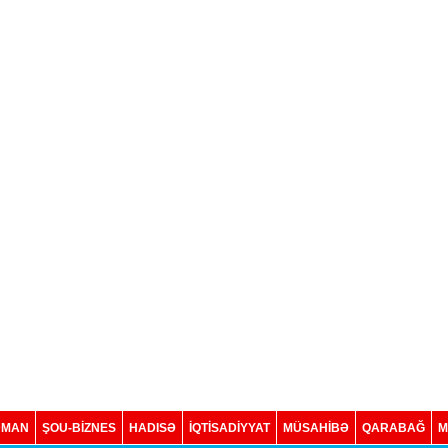
DMAN
ŞOU-BİZNES
HADISƏ
İQTISADIYYAT
MÜSAHİBƏ
QARABAĞ
M