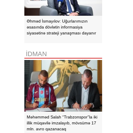
Əhməd İsmayılov: Uğurlarımızın
əsasında dövlətin informasiya
siyasətinə strateji yanaşması dayanır
İDMAN
Məhəmməd Salah “Trabzonspor”la iki
illik müqavilə imzalayıb, mövsümə 17
mln. avro qazanacaq