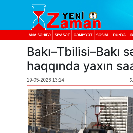
ANA SƏHİFƏ
SİYASƏT
CƏMİYYƏT
SOSIAL
DÜNYA
İ
Bakı–Tbilisi–Bakı sə
haqqında yaxın sa
19-05-2026 13:14
5