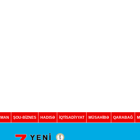
DMAN
ŞOU-BİZNES
HADISƏ
İQTISADIYYAT
MÜSAHİBƏ
QARABAĞ
M