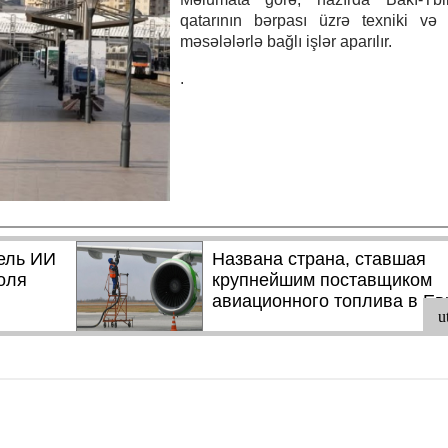
qatarının bərpası üzrə texniki və t
məsələlərlə bağlı işlər aparılır.
.