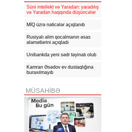
güclənəcək -
XƏBƏRDARLIQ
Süni intellekt və Yaradan: yaradılış
və Yaradan haqqında düşüncələr
16:10
Jurnalistika ixtisası üzrə
qabiliyyət imtahanının nəticələri
açıqlanıb
MİQ üzrə nəticələr açıqlanıb
15:50
Ədliyyə naziri Lerik rayonunda
Rusiyalı alim qocalmanın əsas
vətəndaşları qəbul edib
əlamətlərini açıqladı
15:24
Bakının mərkəzində 3
Unibankda yeni sədr təyinatı olub
obyektdə və evdə yanğın
söndürülüb, 2 nəfər tüstüdən
zəhərlənib
Kamran Əsədov ev dustaqlığına
buraxılmayıb
15:02
Ukrayna aqrar sektora yardım
üçün Aİ-dən 220 milyon avro istəyir
MÜSAHİBƏ
14:50
Türkiyə, Səudiyyə Ərəbistanı
və Pakistan Məkkə Sazişini
imzalayıb: Üzvlərdən birinə hücum
hamısına hücum sayılacaq