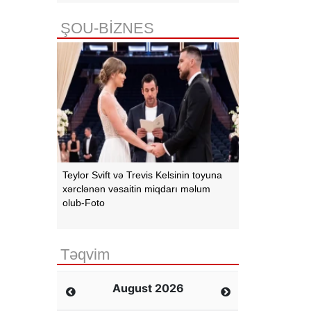
ŞOU-BİZNES
Teylor Svift və Trevis Kelsinin toyuna
xərclənən vəsaitin miqdarı məlum
olub-Foto
Təqvim
August 2026