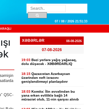
07 / 08 / 2026 21:51:33
ARAQLI
ışı
XƏBƏRLƏR
08-08-2026
07-08-2026
ək
19:03
Bəzi yerlərə yağış yağacaq,
dolu düşəcək - XƏBƏRDARLIQ
18:15
Qazaxıstan Azərbaycan
ərnişin
üzərindən neft ixracını
saatlarda
genişləndirməyi planlaşdırır
18:03
Komitə: İlin əvvəlindən bu
ı" QSC-
yana erkən evliliklə bağlı 14
müraciət olub, 11-nin qarşısı alınıb
si-Bakı