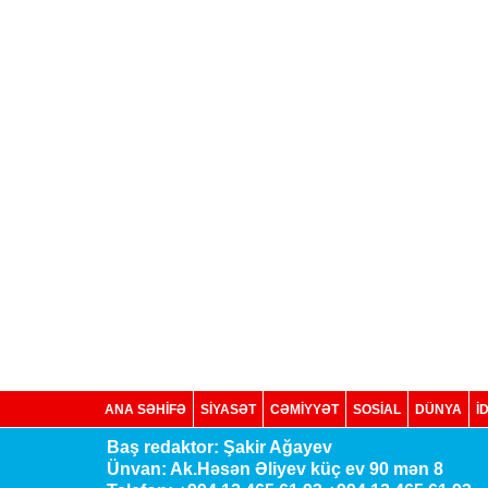
ANA SƏHİFƏ
SİYASƏT
CƏMİYYƏT
SOSIAL
DÜNYA
İ
Baş redaktor: Şakir Ağayev
Ünvan: Ak.Həsən Əliyev küç ev 90 mən 8