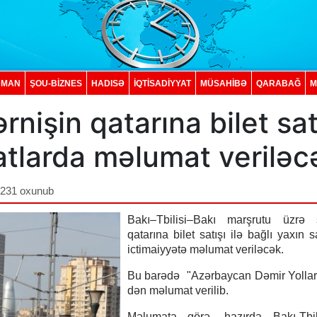
DMAN
ŞOU-BİZNES
HADISƏ
İQTISADIYYAT
MÜSAHİBƏ
QARABAĞ
M
rnişin qatarına bilet sat
atlarda məlumat veriləc
,231 oxunub
Bakı–Tbilisi–Bakı marşrutu üzrə s
qatarına bilet satışı ilə bağlı yaxın 
ictimaiyyətə məlumat veriləcək.
Bu barədə "Azərbaycan Dəmir Yollar
dən məlumat verilib.
Məlumata görə, hazırda Bakı-Tbili