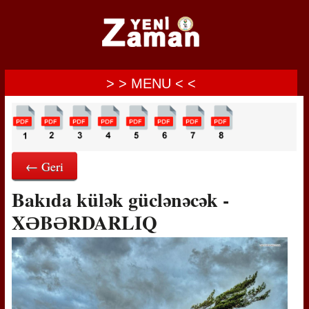
> > MENU < <
← Geri
Bakıda külək güclənəcək -
XƏBƏRDARLIQ