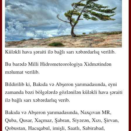
Küləkli hava şəraiti ilə bağlı sarı xəbərdarlıq verilib.
Bu barədə Milli Hidrometeorologiya Xidmətindən
məlumat verilib.
Bildirilib ki, Bakıda və Abşeron yarımadasında, eyni
zamanda bəzi bölgələrdə gözlənilən küləkli hava şəraiti
ilə bağlı sarı xəbərdarlıq verib.
Bakıda və Abşeron yarımadasında, Naxçıvan MR,
Quba, Qusar, Xaçmaz, Şabran, Siyəzən, Xızı, Şirvan,
Qobustan, Hacıqabul, imişli, Saatlı, Sabirabad,