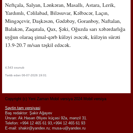
Neftçala, Salyan, Lənkəran, Masallı, Astara, Lerik,
Yardımlı, Cəlilabad, Biləsuvar, Kəlbəcər, Laçın,
Mingəçevir, Daşkəsən, Gədəbəy, Goranboy, Naftalan,
Balakən, Zaqatala, Qax, Şəki, Oğuzda sarı xəbərdarlığa
uyğun olaraq şimal-qərb küləyi əsəcək, küləyin sürəti
13.9-20.7 m/san təşkil edəcək.
4,543 oxunub
Tərtib edən 06-07-2026 19:01
Copyright (c) Yeni Zaman Mobil versiya 2024 Mobil versiya
Saytin tam versiyasi
Baş redaktor: Şakir Ağayev
Ünvan: Ak.Həsən Əliyev küçəsi 92a, mənzil 31.
Telefon: +994 12 465 61 93,+994 12 465 61 93
E-mail:
shakir@yandex.ru
;
musa-u@yandex.ru