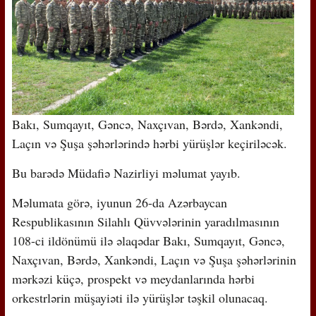
Bakı, Sumqayıt, Gəncə, Naxçıvan, Bərdə, Xankəndi,
Laçın və Şuşa şəhərlərində hərbi yürüşlər keçiriləcək.
Bu barədə Müdafiə Nazirliyi məlumat yayıb.
Məlumata görə, iyunun 26-da Azərbaycan
Respublikasının Silahlı Qüvvələrinin yaradılmasının
108-ci ildönümü ilə əlaqədar Bakı, Sumqayıt, Gəncə,
Naxçıvan, Bərdə, Xankəndi, Laçın və Şuşa şəhərlərinin
mərkəzi küçə, prospekt və meydanlarında hərbi
orkestrlərin müşayiəti ilə yürüşlər təşkil olunacaq.