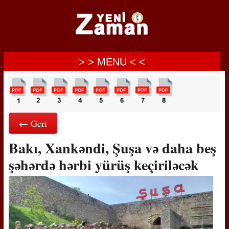
> > MENU < <
← Geri
Bakı, Xankəndi, Şuşa və daha beş
şəhərdə hərbi yürüş keçiriləcək