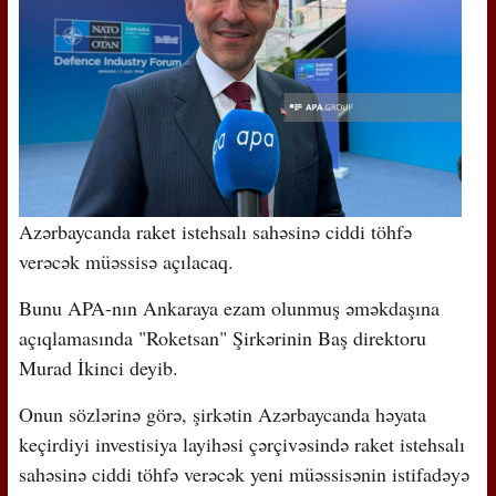
Azərbaycanda raket istehsalı sahəsinə ciddi töhfə
verəcək müəssisə açılacaq.
Bunu APA-nın Ankaraya ezam olunmuş əməkdaşına
açıqlamasında "Roketsan" Şirkərinin Baş direktoru
Murad İkinci deyib.
Onun sözlərinə görə, şirkətin Azərbaycanda həyata
keçirdiyi investisiya layihəsi çərçivəsində raket istehsalı
sahəsinə ciddi töhfə verəcək yeni müəssisənin istifadəyə