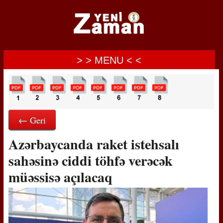
> > MENU < <
← Geri
Azərbaycanda raket istehsalı
sahəsinə ciddi töhfə verəcək
müəssisə açılacaq