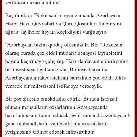
verilməsi nəzərdə tutulur.
Baş direktor "Roketsan"ın eyni zamanda Azərbaycan
Hərbi Hava Qüvvələri və Quru Qoşunları ilə bir sıra
uğurlu layihələr həyata keçirdiyini vurğulayıb.
“Azərbaycan bizim qardaş ölkəmizdir. Biz "Roketsan"
olaraq burada çox ciddi müdafiə sənayesi layihələrini
həyata keçirməyə çalışırıq. Hazırda davam etdirdiyimiz
bir investisiya layihəmiz var. Bu investisiya ilə
Azərbaycanda raket istehsalı sahəsində çox ciddi töhfə
verəcək bir müəssisəni istifadəyə verəcəyik.
Bir çox şirkətlə əməkdaşlıq edirik. Burada istehsal
olunan məhsulların oxşarlarının Azərbaycanda
hazırlanmasını təmin edəcək, eyni zamanda azərbaycanlı
gənc mühəndislərin və texniki mütəxəssislərin
yetişməsinə xidmət edəcək infrastruktur