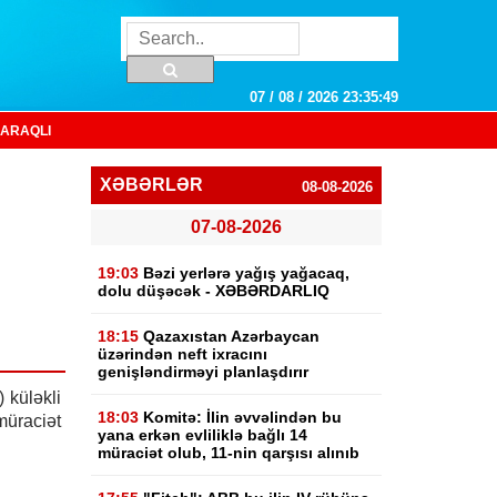
07 / 08 / 2026 23:35:50
ARAQLI
XƏBƏRLƏR
08-08-2026
07-08-2026
19:03
Bəzi yerlərə yağış yağacaq,
dolu düşəcək - XƏBƏRDARLIQ
18:15
Qazaxıstan Azərbaycan
üzərindən neft ixracını
genişləndirməyi planlaşdırır
 küləkli
18:03
Komitə: İlin əvvəlindən bu
 müraciət
yana erkən evliliklə bağlı 14
müraciət olub, 11-nin qarşısı alınıb