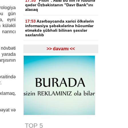
17:55
"Fitch": ABB bu ilin IV rübünə
qədər Özbəkistanın "Davr Bank"ını
ologiya
alacaq
bu gün
a, eyni
17:53
Azərbaycanda xarici ölkələrin
 küləkli
informasiya şəbəkələrinə hücumlar
etməkdə şübhəli bilinən şəxslər
narıncı
saxlanılıb
17:23
Bakı və Zəngilanda yaşıllıqlar
növbəti
>> davamı <<
qanunsuz kəsilib, təbiətə 83 840
a yarada
manatlıq ziyan dəyib
şısının
17:09
Bakıda estetik əməliyyatdan
sonra pasiyentin ölüm faktı üzrə
raitində
araşdırma başlayıb
.
17:03
Lənkəranda təqaüdçüləri
aldadan şəxs saxlanılıb
axlamaq,
16:39
Səfərbərlik Xidmətinin
rüşvətlə bağlı həbs olunan 3
həyat və
əməkdaşının məhkəməsi başlayır
TOP 5
16:26
Bəzi yerlərdə külək