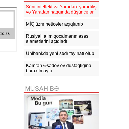
güclənəcək -
XƏBƏRDARLIQ
Süni intellekt və Yaradan: yaradılış
və Yaradan haqqında düşüncələr
16:10
Jurnalistika ixtisası üzrə
qabiliyyət imtahanının nəticələri
açıqlanıb
MİQ üzrə nəticələr açıqlanıb
15:50
Ədliyyə naziri Lerik rayonunda
Rusiyalı alim qocalmanın əsas
vətəndaşları qəbul edib
əlamətlərini açıqladı
15:24
Bakının mərkəzində 3
Unibankda yeni sədr təyinatı olub
obyektdə və evdə yanğın
söndürülüb, 2 nəfər tüstüdən
zəhərlənib
Kamran Əsədov ev dustaqlığına
buraxılmayıb
15:02
Ukrayna aqrar sektora yardım
üçün Aİ-dən 220 milyon avro istəyir
MÜSAHİBƏ
14:50
Türkiyə, Səudiyyə Ərəbistanı
və Pakistan Məkkə Sazişini
imzalayıb: Üzvlərdən birinə hücum
hamısına hücum sayılacaq