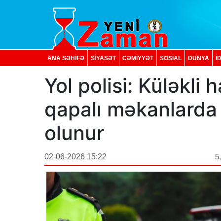
ANA SƏHİFƏ
SİYASƏT
CƏMİYYƏT
SOSIAL
DÜNYA
İ
Yol polisi: Küləkli
qapalı məkanlarda
olunur
02-06-2026 15:22
5