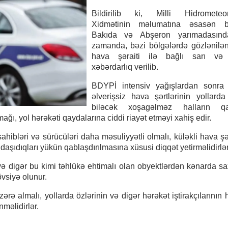
Bildirilib ki, Milli Hidrometeor
Xidmətinin məlumatına əsasən 
Bakıda və Abşeron yarımadasınd
zamanda, bəzi bölgələrdə gözlənilən
hava şəraiti ilə bağlı sarı və 
xəbərdarlıq verilib.
BDYPİ intensiv yağışlardan sonra 
əlverişsiz hava şərtlərinin yollard
biləcək xoşagəlməz halların qar
mağı, yol hərəkəti qaydalarına ciddi riayət etməyi xahiş edir.
sahibləri və sürücüləri daha məsuliyyətli olmalı, küləkli hava şə
daşıdıqları yükün qablaşdırılmasına xüsusi diqqət yetirməlidirlər
və digər bu kimi təhlükə ehtimalı olan obyektlərdən kənarda s
vsiyə olunur.
ə almalı, yollarda özlərinin və digər hərəkət iştirakçılarının 
məlidirlər.