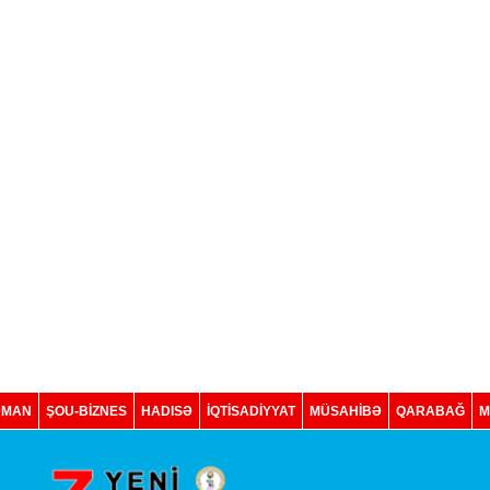
DMAN
ŞOU-BİZNES
HADISƏ
İQTISADIYYAT
MÜSAHİBƏ
QARABAĞ
M