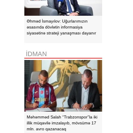
Əhməd İsmayılov: Uğurlarımızın
əsasında dövlətin informasiya
siyasətinə strateji yanaşması dayanır
İDMAN
Məhəmməd Salah “Trabzonspor”la iki
illik müqavilə imzalayıb, mövsümə 17
mln. avro qazanacaq