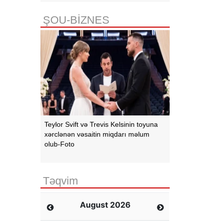
ŞOU-BİZNES
Teylor Svift və Trevis Kelsinin toyuna
xərclənən vəsaitin miqdarı məlum
olub-Foto
Təqvim
August 2026