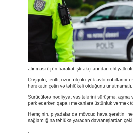
alınması üçün hərəkət iştirakçılarından ehtiyatlı ol
Qoşqulu, tentli, uzun ölçülü yük avtomobillərinin 
hərəkətin çətin və təhlükəli olduğunu unutmamalı, 
Sürücülərə nəqliyyat vasitələrini sürüşmə, aşma 
park edərkən qapalı məkanlara üstünlük vermək tö
Həmçinin, piyadalar da mövcud hava şəraitini nəzər
sağlamlığına təhlükə yaradan davranışlardan çəkin
.