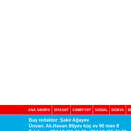
ANA SƏHİFƏ
SİYASƏT
CƏMİYYƏT
SOSIAL
DÜNYA
İ
Baş redaktor: Şakir Ağayev
Ünvan: Ak.Həsən Əliyev küç ev 90 mən 8