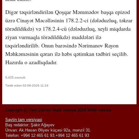
Digər təqsirləndirilən Qoşqar Məmmədov başqa epizod
üzrə Cinayət Məcəlləsinin 178.2.2-ci (dələduzluq, təkrar
törədildikdə) və 178.2.4-cü (dələduzluq, xeyli miqdarda
ziyan vurmaqla törədildikdə) maddələri ilə
təqsirləndirilib. Onun barəsində Nərimanov Rayon
Məhkəməsinin qərarı ilə həbs qətimkan tədbiri seçilib.
Hazırda o azadlıqdadır.
6,425 oxunub
Tərtib edən 02-06-2026 11:24
Copyright (c) Yeni Zaman Mobil versiya 2024 Mobil versiya
Saytin tam versiyasi
Baş redaktor: Şakir Ağayev
Ünvan: Ak.Həsən Əliyev küçəsi 92a, mənzil 31.
Telefon: +994 12 465 61 93,+994 12 465 61 93