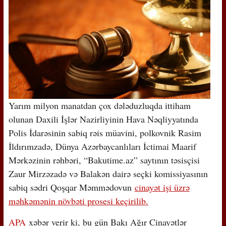
Yarım milyon manatdan çox dələduzluqda ittiham
olunan Daxili İşlər Nazirliyinin Hava Nəqliyyatında
Polis İdarəsinin sabiq rəis müavini, polkovnik Rasim
İldırımzadə, Dünya Azərbaycanlıları İctimai Maarif
Mərkəzinin rəhbəri, “Bakutime.az” saytının təsisçisi
Zaur Mirzəzadə və Balakən dairə seçki komissiyasının
sabiq sədri Qoşqar Məmmədovun
cinayət işi üzrə
məhkəmənin növbəti prosesi keçirilib.
APA
xəbər verir ki, bu gün Bakı Ağır Cinayətlər