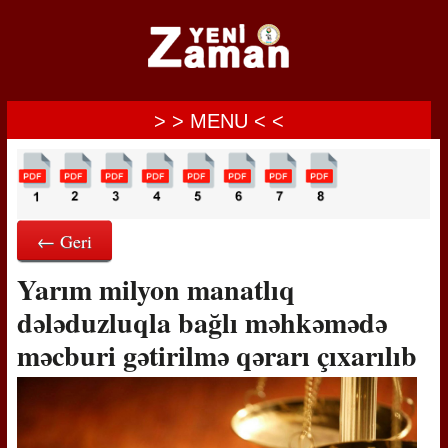
> > MENU < <
← Geri
Yarım milyon manatlıq
dələduzluqla bağlı məhkəmədə
məcburi gətirilmə qərarı çıxarılıb