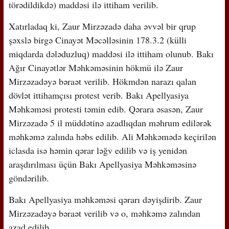
törədildikdə) maddəsi ilə ittiham verilib.
Xatırladaq ki, Zaur Mirzəzadə daha əvvəl bir qrup
şəxslə birgə Cinayət Məcəlləsinin 178.3.2 (külli
miqdarda dələduzluq) maddəsi ilə ittiham olunub. Bakı
Ağır Cinayətlər Məhkəməsinin hökmü ilə Zaur
Mirzəzadəyə bəraət verilib. Hökmdən narazı qalan
dövlət ittihamçısı protest verib. Bakı Apellyasiya
Məhkəməsi protesti təmin edib. Qərara əsasən, Zaur
Mirzəzadə 5 il müddətinə azadlıqdan məhrum edilərək
məhkəmə zalında həbs edilib. Ali Məhkəmədə keçirilən
iclasda isə həmin qərar ləğv edilib və iş yenidən
araşdırılması üçün Bakı Apellyasiya Məhkəməsinə
göndərilib.
Bakı Apellyasiya məhkəməsi qərarı dəyişdirib. Zaur
Mirzəzadəyə bəraət verilib və o, məhkəmə zalından
azad edilib.