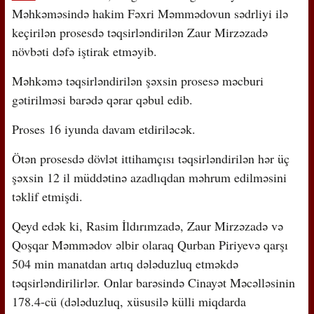
Məhkəməsində hakim Fəxri Məmmədovun sədrliyi ilə
keçirilən prosesdə təqsirləndirilən Zaur Mirzəzadə
növbəti dəfə iştirak etməyib.
Məhkəmə təqsirləndirilən şəxsin prosesə məcburi
gətirilməsi barədə qərar qəbul edib.
Proses 16 iyunda davam etdiriləcək.
Ötən prosesdə dövlət ittihamçısı təqsirləndirilən hər üç
şəxsin 12 il müddətinə azadlıqdan məhrum edilməsini
təklif etmişdi.
Qeyd edək ki, Rasim İldırımzadə, Zaur Mirzəzadə və
Qoşqar Məmmədov əlbir olaraq Qurban Piriyevə qarşı
504 min manatdan artıq dələduzluq etməkdə
təqsirləndirilirlər. Onlar barəsində Cinayət Məcəlləsinin
178.4-cü (dələduzluq, xüsusilə külli miqdarda