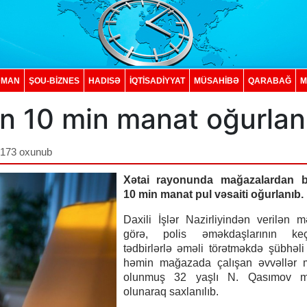
DMAN
ŞOU-BİZNES
HADISƏ
İQTISADIYYAT
MÜSAHİBƏ
QARABAĞ
M
 10 min manat oğurlan
,173 oxunub
Xətai rayonunda mağazalardan b
10 min manat pul vəsaiti oğurlanıb.
Daxili İşlər Nazirliyindən verilən 
görə, polis əməkdaşlarının keçir
tədbirlərlə əməli törətməkdə şübhəli 
həmin mağazada çalışan əvvəllər
olunmuş 32 yaşlı N. Qasımov m
olunaraq saxlanılıb.