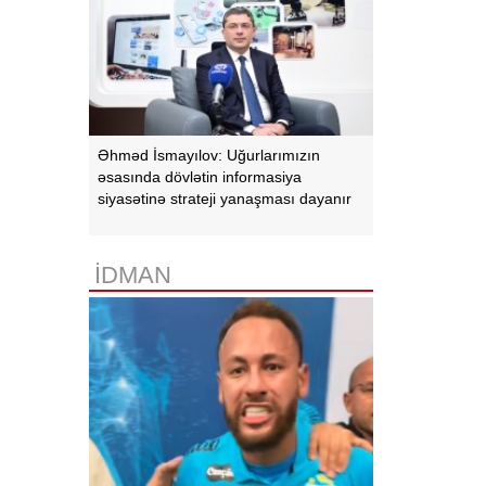
Əhməd İsmayılov: Uğurlarımızın
əsasında dövlətin informasiya
siyasətinə strateji yanaşması dayanır
İDMAN