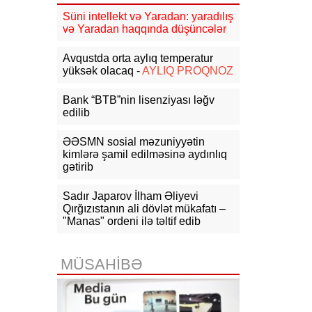
Süni intellekt və Yaradan: yaradılış
09:41
NYT: ABŞ Mərkəzi Kəşfiyyat
və Yaradan haqqında düşüncələr
İdarəsi Kuba üzrə gizli əməliyyat
qrupu yaradıb
Avqustda orta aylıq temperatur
yüksək olacaq -
AYLIQ PROQNOZ
09:29
Politico: ABŞ və Ukrayna
arasında kəşfiyyat əməkdaşlığı
yaxşılaşıb
Bank “BTB”nin lisenziyası ləğv
edilib
09:23
Tramp: İranla razılaşma əldə
etməyə üstünlük verərdim
ƏƏSMN sosial məzuniyyətin
kimlərə şamil edilməsinə aydınlıq
gətirib
09:12
Pezeşkian: Onlar Suriya kimi,
İranı da 48 saat ərzində ələ
keçirməyi planlaşdırırdılar
Sadır Japarov İlham Əliyevi
Qırğızıstanın ali dövlət mükafatı –
09:01
Ceyhun Bayramovun
"Manas" ordeni ilə təltif edib
Ukraynaya rəsmi səfəri başlayıb
MÜSAHİBƏ