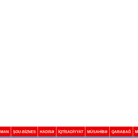
DMAN
ŞOU-BİZNES
HADISƏ
İQTISADIYYAT
MÜSAHİBƏ
QARABAĞ
M