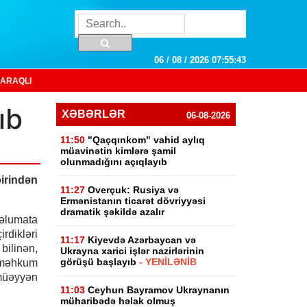
06 / 08 / 2026 07:55:44
ARAQLI
ıb
XƏBƏRLƏR
06-08-2026
11:50
"Qaçqınkom" vahid aylıq
müavinətin kimlərə şamil
olunmadığını açıqlayıb
irindən
11:27
Overçuk: Rusiya və
Ermənistanın ticarət dövriyyəsi
dramatik şəkildə azalır
məlumata
dikləri
11:17
Kiyevdə Azərbaycan və
bilinən,
Ukrayna xarici işlər nazirlərinin
görüşü başlayıb
- YENİLƏNİB
 məhkum
üəyyən
11:03
Ceyhun Bayramov Ukraynanın
müharibədə həlak olmuş