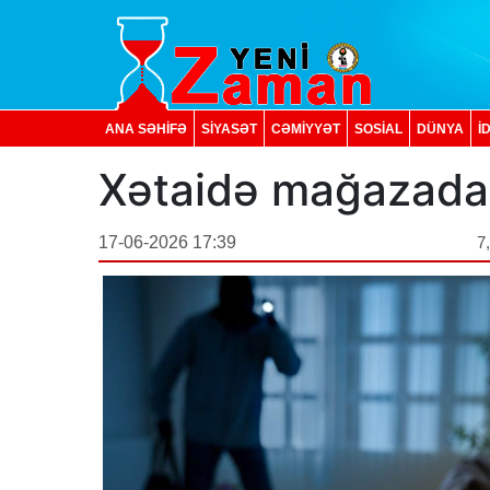
ANA SƏHİFƏ
SİYASƏT
CƏMİYYƏT
SOSIAL
DÜNYA
İ
Xətaidə mağazadan
17-06-2026 17:39
7