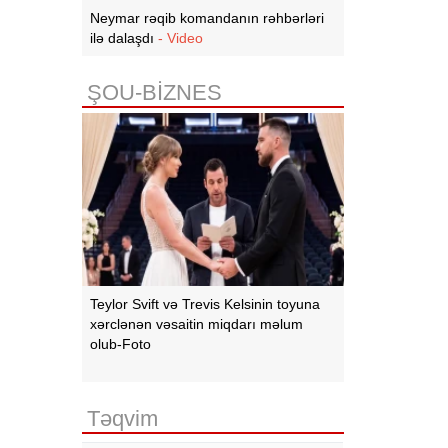
Neymar rəqib komandanın rəhbərləri
ilə dalaşdı
- Video
ŞOU-BİZNES
Teylor Svift və Trevis Kelsinin toyuna
xərclənən vəsaitin miqdarı məlum
olub-Foto
Təqvim