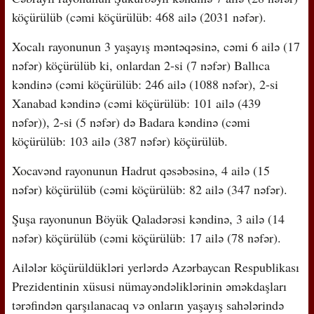
köçürülüb (cəmi köçürülüb: 468 ailə (2031 nəfər).
Xocalı rayonunun 3 yaşayış məntəqəsinə, cəmi 6 ailə (17
nəfər) köçürülüb ki, onlardan 2-si (7 nəfər) Ballıca
kəndinə (cəmi köçürülüb: 246 ailə (1088 nəfər), 2-si
Xanabad kəndinə (cəmi köçürülüb: 101 ailə (439
nəfər)), 2-si (5 nəfər) də Badara kəndinə (cəmi
köçürülüb: 103 ailə (387 nəfər) köçürülüb.
Xocavənd rayonunun Hadrut qəsəbəsinə, 4 ailə (15
nəfər) köçürülüb (cəmi köçürülüb: 82 ailə (347 nəfər).
Şuşa rayonunun Böyük Qaladərəsi kəndinə, 3 ailə (14
nəfər) köçürülüb (cəmi köçürülüb: 17 ailə (78 nəfər).
Ailələr köçürüldükləri yerlərdə Azərbaycan Respublikası
Prezidentinin xüsusi nümayəndəliklərinin əməkdaşları
tərəfindən qarşılanacaq və onların yaşayış sahələrində