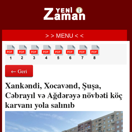
> > MENU < <
← Geri
Xankəndi, Xocavənd, Şuşa,
Cəbrayıl və Ağdərəyə növbəti köç
karvanı yola salınıb