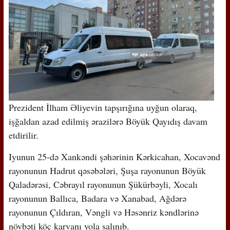
Prezident İlham Əliyevin tapşırığına uyğun olaraq,
işğaldan azad edilmiş ərazilərə Böyük Qayıdış davam
etdirilir.
Iyunun 25-də Xankəndi şəhərinin Kərkicahan, Xocavənd
rayonunun Hadrut qəsəbələri, Şuşa rayonunun Böyük
Qaladərəsi, Cəbrayıl rayonunun Şükürbəyli, Xocalı
rayonunun Ballıca, Badara və Xanabad, Ağdərə
rayonunun Çıldıran, Vəngli və Həsənriz kəndlərinə
növbəti köç karvanı yola salınıb.