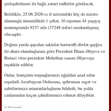
yerləşdirilməsi ilə bağlı zəruri tədbirlər görüləcək.
Beləliklə, 25.06.2026-cı il tarixindəki köç də nəzərə
alınmaqla ümumilikdə 1 şəhər, 10 rayonun 44 yaşayış
məntəqəsində 9237 ailə (37248 nəfər) məskunlaşmış
olacaqdır.
Doğma yurda qayıdan sakinlər hərtərəfli dövlət qayğısı
ilə əhatə olunduqlarına görə Prezident İlham Əliyevə və
Birinci vitse-prezident Mehriban xanım Əliyevaya
təşəkkür ediblər.
Onlar, həmçinin torpaqlarımızı işğaldan azad edən
rəşadətli Azərbaycan Ordusuna, qəhrəman əsgər və
zabitlərimizə minnətdarlıqlarını bildirib, bu yolda
canlarından keçən şəhidlərimizə rəhmət diləyiblər.
11,309 oxunub