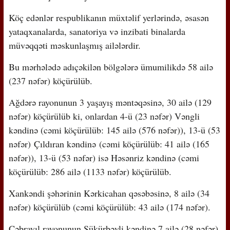
Köç edənlər respublikanın müxtəlif yerlərində, əsasən
yataqxanalarda, sanatoriya və inzibati binalarda
müvəqqəti məskunlaşmış ailələrdir.
Bu mərhələdə adıçəkilən bölgələrə ümumilikdə 58 ailə
(237 nəfər) köçürülüb.
Ağdərə rayonunun 3 yaşayış məntəqəsinə, 30 ailə (129
nəfər) köçürülüb ki, onlardan 4-ü (23 nəfər) Vəngli
kəndinə (cəmi köçürülüb: 145 ailə (576 nəfər)), 13-ü (53
nəfər) Çıldıran kəndinə (cəmi köçürülüb: 41 ailə (165
nəfər)), 13-ü (53 nəfər) isə Həsənriz kəndinə (cəmi
köçürülüb: 286 ailə (1133 nəfər) köçürülüb.
Xankəndi şəhərinin Kərkicahan qəsəbəsinə, 8 ailə (34
nəfər) köçürülüb (cəmi köçürülüb: 43 ailə (174 nəfər).
Cəbrayıl rayonunun Şükürbəyli kəndinə 7 ailə (28 nəfər)