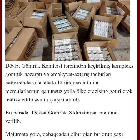
Dövlət Gömrük Komitəsi tərəfindən keçirilmiş kompleks
gömrük nəzarəti və əməliyyat-axtarış tədbirləri
nəticəsində xüsusilə külli miqdarda tütün
məmulatlarının qanunsuz yolla ölkə ərazisinə gətirilərək
realizə edilməsinin qarşısı alınıb.
Bu barədə Dövlət Gömrük Xidmətindən məlumat
verilib.
Məlumata görə, qabaqcadan əlbir olan bir qrup şəxs