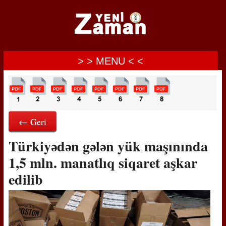
> > MENU < <
← Geri
Türkiyədən gələn yük maşınında
1,5 mln. manatlıq siqaret aşkar
edilib