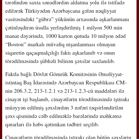
tərəfindən saxta sənədlərdən aldatma yolu ilə istifadə
edilərək Türkiyədən Azərbaycana gələn nəqliyyat
vasitəsindəki “gübrə” yükünün arxasında aşkarlanmanı
çətinləşdirən üsulla yerləşdirilmiş 1 milyon 500 min
manat dəyərində, 1000 karton qutuda 10 milyon ədəd
“Boston” markalı müvafiq nişanlanması olmayan
siqaretin qaçaqmalçılığı faktı aşkarlanıb və onun
törədilməsində şübhəli bilinən şəxslər saxlanılıb.
Faktla bağlı Dövlət Gömrük Komitəsinin Əməliyyat-
istintaq Baş İdarəsində Azərbaycan Respublikası CM-
nin 206.3.2, 213-1.2.1 və 213-1.2.3-cü maddələri ilə
cinayət işi başlanıb, cinayətlərin törədilməsində iştirakı
müəyyən edilmiş şəxslərdən 3 nəfəri təqsirləndirilən
şəxs qismində cəlb edilməklə barələrində məhkəmə
qərarları ilə həbs qətimkan tədbiri seçilib.
Cinayətlərin törədilməsində iştirakı olan bütün şəxslərin