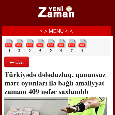
> > MENU < <
← Geri
Türkiyədə dələduzluq, qanunsuz
mərc oyunları ilə bağlı əməliyyat
zamanı 409 nəfər saxlanılıb