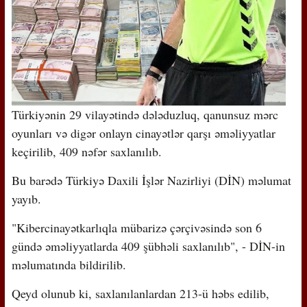
Türkiyənin 29 vilayətində dələduzluq, qanunsuz mərc
oyunları və digər onlayn cinayətlər qarşı əməliyyatlar
keçirilib, 409 nəfər saxlanılıb.
Bu barədə Türkiyə Daxili İşlər Nazirliyi (DİN) məlumat
yayıb.
"Kibercinayətkarlıqla mübarizə çərçivəsində son 6
gündə əməliyyatlarda 409 şübhəli saxlanılıb", - DİN-in
məlumatında bildirilib.
Qeyd olunub ki, saxlanılanlardan 213-ü həbs edilib,