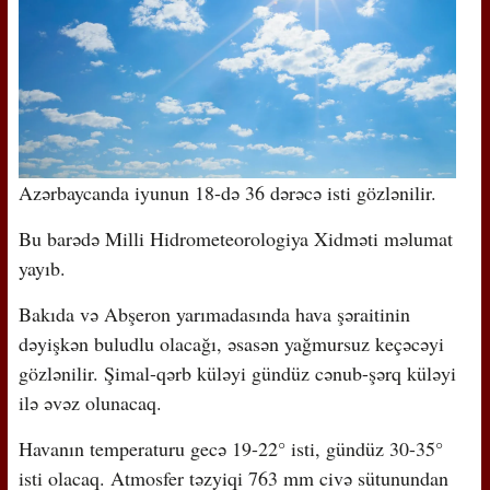
Azərbaycanda iyunun 18-də 36 dərəcə isti gözlənilir.
Bu barədə Milli Hidrometeorologiya Xidməti məlumat
yayıb.
Bakıda və Abşeron yarımadasında hava şəraitinin
dəyişkən buludlu olacağı, əsasən yağmursuz keçəcəyi
gözlənilir. Şimal-qərb küləyi gündüz cənub-şərq küləyi
ilə əvəz olunacaq.
Havanın temperaturu gecə 19-22° isti, gündüz 30-35°
isti olacaq. Atmosfer təzyiqi 763 mm civə sütunundan