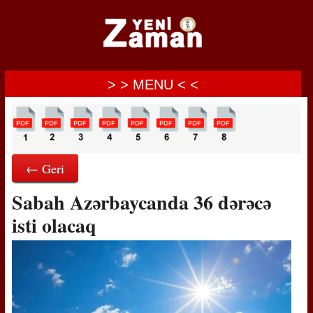
> > MENU < <
← Geri
Sabah Azərbaycanda 36 dərəcə
isti olacaq