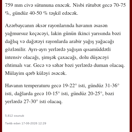
759 mm civə sütununa enəcək. Nisbi rütubət gecə 70-75
%, gündüz 40-50 % təşkil edəcək.
Azərbaycanın əksər rayonlarında havanın əsasən
yağmursuz keçəcəyi, lakin günün ikinci yarısında bəzi
dağlıq və dağətəyi rayonlarda arabir yağış yağacağı
gözlənilir. Ayrı-ayrı yerlərdə yağışın qısamüddətli
intensiv olacağı, şimşək çaxacağı, dolu düşəcəyi
ehtimalı var. Gecə və səhər bəzi yerlərdə duman olacaq.
Mülayim qərb küləyi əsəcək.
Havanın temperaturu gecə 19-22° isti, gündüz 31-36°
isti, dağlarda gecə 10-15° isti, gündüz 20-25°, bəzi
yerlərdə 27-30° isti olacaq.
5,812 oxunub
Tərtib edən 17-06-2026 12:29