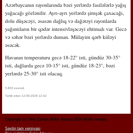
Azərbaycanın rayonlarında bəzi yerlərdə fasilələrlə yağış
yağacağı gözlənilir. Ayrı-ayrı yerlərdə şimşək çaxacağı,
dolu düşəcəyi, əsasən dağlıq və dağətəyi rayonlarda
yağıntıların bir qədər intensivləşəcəyi ehtimalı var. Gecə
və səhər bəzi yerlərdə duman. Mülayim qərb küləyi
əsəcək.
Havanın temperaturu gecə 18-22° isti, gündüz 30-35°
isti, dağlarda gecə 10-15° isti, gündüz 18-23°, bəzi
yerlərdə 25-30° isti olacaq.
5,803 oxunub
Tərtib edən 12-06-2026 12:42
Copyright (c) Yeni Zaman Mobil versiya 2024 Mobil versiya
Saytin tam versiyasi