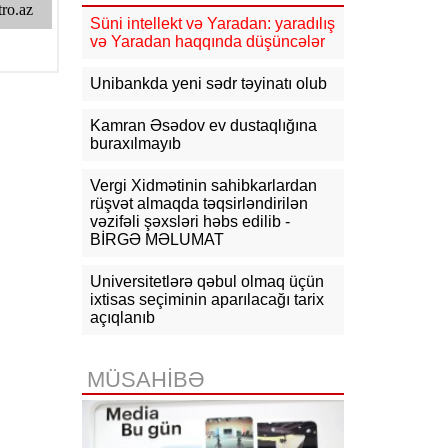
yenidənqurma işlərini təsdiqləyib
Süni intellekt və Yaradan: yaradılış
və Yaradan haqqında düşüncələr
10:50
ABŞ və Hindistan əməkdaşlığı
yenidən müzakirə edilib
Unibankda yeni sədr təyinatı olub
10:32
KİV: Günəş tutulması
Kamran Əsədov ev dustaqlığına
Avropada elektrik enerjisi
buraxılmayıb
çatışmazlığını dərinləşdirə bilər
Vergi Xidmətinin sahibkarlardan
10:15
Macarıstanda prezidentliyə
yeni namizəd irəli sürülüb
rüşvət almaqda təqsirləndirilən
vəzifəli şəxsləri həbs edilib -
BİRGƏ MƏLUMAT
Universitetlərə qəbul olmaq üçün
ixtisas seçiminin aparılacağı tarix
açıqlanıb
MÜSAHİBƏ