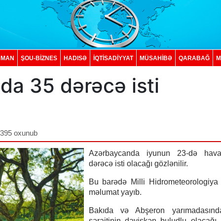
DMAN
ŞOU-BİZNES
HADISƏ
İQTISADIYYAT
MÜSAHİBƏ
QARABAĞ
M
a 35 dərəcə isti
,395 oxunub
Azərbaycanda iyunun 23-də hav
dərəcə isti olacağı gözlənilir.
Bu barədə Milli Hidrometeorologiya
məlumat yayıb.
Bakıda və Abşeron yarımadasın
şəraitinin dəyişkən buludlu olacağı