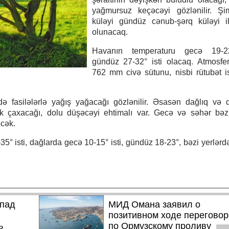
yağmursuz keçəcəyi gözlənilir. Şim
küləyi gündüz cənub-şərq küləyi i
olunacaq.
Havanın temperaturu gecə 19-22
gündüz 27-32° isti olacaq. Atmosfer
762 mm civə sütunu, nisbi rütubət 
ə fasilələrlə yağış yağacağı gözlənilir. Əsasən dağlıq və 
ək çaxacağı, dolu düşəcəyi ehtimalı var. Gecə və səhər bəz
cək.
5° isti, dağlarda gecə 10-15° isti, gündüz 18-23°, bəzi yerlərd