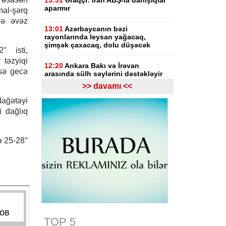
13:31
Əraqçi: İran ABŞ-la danışıqlar
aparmır
al-şərq
lə əvəz
13:01
Azərbaycanın bəzi
rayonlarında leysan yağacaq,
şimşək çaxacaq, dolu düşəcək
° isti,
 təzyiqi
12:20
Ankara Bakı və İrəvan
isə gecə
arasında sülh səylərini dəstəkləyir
>> davamı <<
12:10
Prezident İlham Əliyev
dağətəyi
sinqapurlu həmkarını təbrik edib
i dağlıq
12:03
Azərbaycan XİN Sinqapuru
Müstəqillik Günü münasibətilə
təbrik edib
ə 25-28°
11:30
UEFA İnfantino ilə bağlı
araşdırmaya hazırlaşır
11:03
"Inter Mayami" Neymarı
heyətinə qatmaq istəyir
10:56
Netanyahu Qəzzanın HƏMAS-
TOP 5
ın nəzarətində olmayan hissəsində