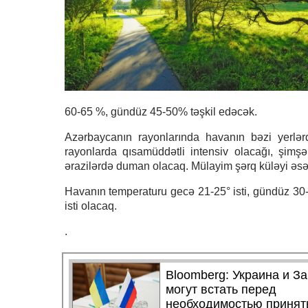
60-65 %, gündüz 45-50% təşkil edəcək.
Azərbaycanın rayonlarında havanın bəzi yerlərd
rayonlarda qısamüddətli intensiv olacağı, şimş
ərazilərdə duman olacaq. Mülayim şərq küləyi əsə
Havanın temperaturu gecə 21-25° isti, gündüz 30-3
isti olacaq.
.