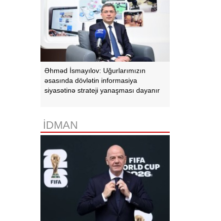
Əhməd İsmayılov: Uğurlarımızın
əsasında dövlətin informasiya
siyasətinə strateji yanaşması dayanır
İDMAN