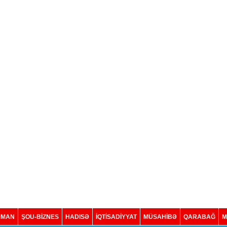
DMAN
ŞOU-BİZNES
HADISƏ
İQTISADIYYAT
MÜSAHİBƏ
QARABAĞ
M