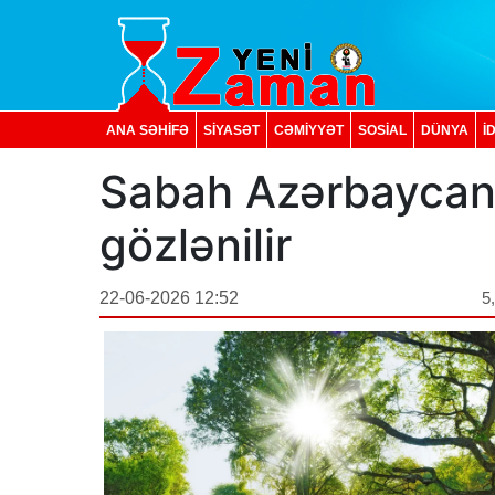
ANA SƏHİFƏ
SİYASƏT
CƏMİYYƏT
SOSIAL
DÜNYA
İ
Sabah Azərbaycand
gözlənilir
22-06-2026 12:52
5