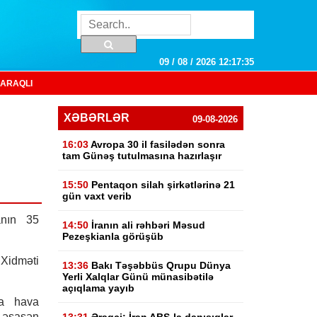
09 / 08 / 2026 12:17:35
ARAQLI
XƏBƏRLƏR
09-08-2026
16:03
Avropa 30 il fasilədən sonra
tam Günəş tutulmasına hazırlaşır
15:50
Pentaqon silah şirkətlərinə 21
gün vaxt verib
anın 35
14:50
İranın ali rəhbəri Məsud
Pezeşkianla görüşüb
 Xidməti
13:36
Bakı Təşəbbüs Qrupu Dünya
Yerli Xalqlar Günü münasibətilə
açıqlama yayıb
da hava
, əsasən