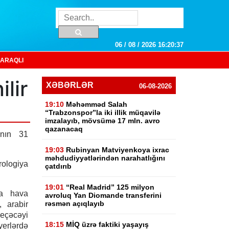
06 / 08 / 2026 16:20:38
ARAQLI
lir
XƏBƏRLƏR
06-08-2026
19:10
Məhəmməd Salah
“Trabzonspor”la iki illik müqavilə
imzalayıb, mövsümə 17 mln. avro
qazanacaq
nın 31
19:03
Rubinyan Matviyenkoya ixrac
məhdudiyyətlərindən narahatlığını
logiya
çatdırıb
19:01
“Real Madrid” 125 milyon
da hava
avroluq Yan Diomande transferini
rəsmən açıqlayıb
, arabir
eçəcəyi
18:15
MİQ üzrə faktiki yaşayış
yerlərdə