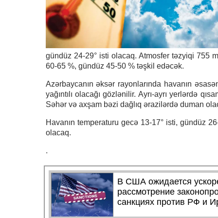
gündüz 24-29° isti olacaq. Atmosfer təzyiqi 755
60-65 %, gündüz 45-50 % təşkil edəcək.
Azərbaycanın əksər rayonlarında havanın əsasən 
yağıntılı olacağı gözlənilir. Ayrı-ayrı yerlərdə qı
Səhər və axşam bəzi dağlıq ərazilərdə duman ola
Havanın temperaturu gecə 13-17° isti, gündüz 26-31
olacaq.
.