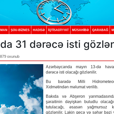
DMAN
ŞOU-BİZNES
HADISƏ
İQTISADIYYAT
MÜSAHİBƏ
QARABAĞ
M
 31 dərəcə isti gözləni
,879 oxunub
Azərbaycanda mayın 13-də hava
dərəcə isti olacağı gözlənilir.
Bu barədə Milli Hidrometeoro
Xidmətindən məlumat verilib.
Bakıda və Abşeron yarımadasın
şəraitinin dəyişkən buludlu olacağı
tutulacağı, əsasən yağmursuz k
gözlənilir. Lakin gecə və səhər bəzi 