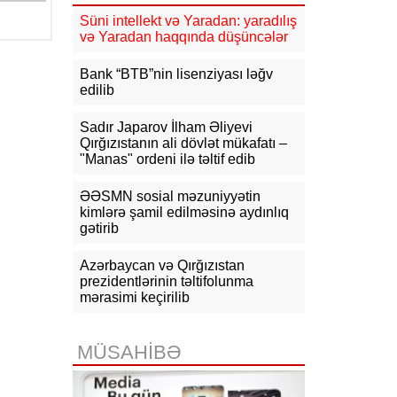
mlrd. manata yaxın vergi daxil olub
Süni intellekt və Yaradan: yaradılış
və Yaradan haqqında düşüncələr
16:04
Tramp zəng etdi - Pentaqonda
təcili iclas təyin olundu
Bank “BTB”nin lisenziyası ləğv
edilib
15:53
Ceyhun Bayramov: Rusiya və
Ukrayna arasındakı hərbi
əməliyyatlar ən qısa zamanda
Sadır Japarov İlham Əliyevi
dayandırılmalıdır
Qırğızıstanın ali dövlət mükafatı –
"Manas" ordeni ilə təltif edib
15:41
İranda “Mossad”la əlaqəli 20-
dən çox şəxsin saxlanıldığı bildirilir
ƏƏSMN sosial məzuniyyətin
kimlərə şamil edilməsinə aydınlıq
15:26
gətirib
Kiyevdə Azərbaycan və
Ukrayna xarici işlər nazirlərinin
görüşü olub
Azərbaycan və Qırğızıstan
prezidentlərinin təltifolunma
15:14
Ceyhun Bayramov Ukraynada
mərasimi keçirilib
Azərbaycan Xalq Cümhuriyyətinin
diplomatik irsinə aid arxiv sənədləri
ilə tanış olub
MÜSAHİBƏ