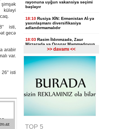
rayonuna uyğun vakansiya seçimi
 şimşək
başlayır
 küləyi
acaq.
18:10
Rusiya XİN: Ermənistan Aİ-yə
yaxınlaşmanı diversifikasiya
° isti,
adlandırmamalıdır
bət gecə
18:03
Rasim İldırımzadə, Zaur
Mirzəzadə və Qoşqar Məmmədovun
apellyasiya şikayəti üzrə məhkəmə
>> davamı <<
a arabir
başlayıb
alı var.
17:12
Gürcüstan Gəlirlər Xidməti
azərbaycanlı sürücülərin gömrükdə
26° isti
saxlanılması məsələsini araşdırır
17:06
"Europol" miqrantların qeyri-
qanuni daşınmasında şübhəli
bilinən suriyalıları saxlayıb
17:01
Zərdabda maşın dirəyə
çırpılıb, ölən və xəsarət alanlar var -
FOTO
TOP 5
16:31
Bu il dövlət büdcəsinə 11,5