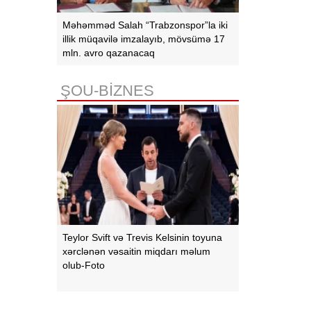
Məhəmməd Salah “Trabzonspor”la iki
illik müqavilə imzalayıb, mövsümə 17
mln. avro qazanacaq
ŞOU-BİZNES
Teylor Svift və Trevis Kelsinin toyuna
xərclənən vəsaitin miqdarı məlum
olub-Foto