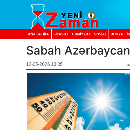
ANA SƏHİFƏ
SİYASƏT
CƏMİYYƏT
SOSIAL
DÜNYA
İ
Sabah Azərbaycanda
12-05-2026 13:05
6