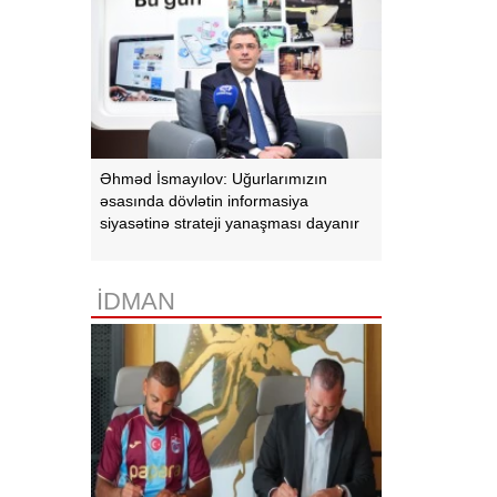
Əhməd İsmayılov: Uğurlarımızın
əsasında dövlətin informasiya
siyasətinə strateji yanaşması dayanır
İDMAN