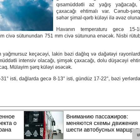
qısamüddətli az yağış yağacağı,
çaxacağı ehtimalı var. Cənub-şərq
səhər şimal-qərb küləyi ilə əvəz olun
Havanın temperaturu gecə 15-18
 mm civə sütunundan 751 mm civə sütununa enəcək. Nisbi rütu
yağmursuz keçəcəyi, lakin bəzi dağlıq və dağətəyi rayonlard
samüddətli intensiv olacağı, şimşək çaxacağı, dolu düşəcəyi ehtim
caq. Mülayim şərq küləyi əsəcək.
° isti, dağlarda gecə 8-13° isti, gündüz 17-22°, bəzi yerlərdə 