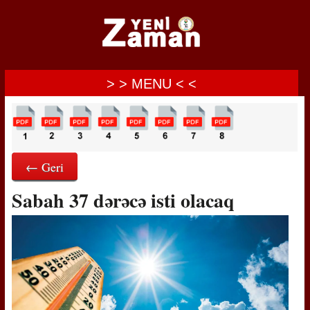
> > MENU < <
← Geri
Sabah 37 dərəcə isti olacaq