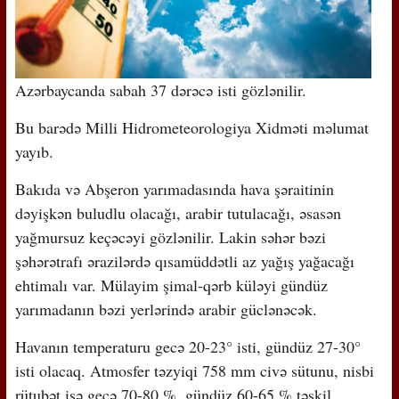
Azərbaycanda sabah 37 dərəcə isti gözlənilir.
Bu barədə Milli Hidrometeorologiya Xidməti məlumat
yayıb.
Bakıda və Abşeron yarımadasında hava şəraitinin
dəyişkən buludlu olacağı, arabir tutulacağı, əsasən
yağmursuz keçəcəyi gözlənilir. Lakin səhər bəzi
şəhərətrafı ərazilərdə qısamüddətli az yağış yağacağı
ehtimalı var. Mülayim şimal-qərb küləyi gündüz
yarımadanın bəzi yerlərində arabir güclənəcək.
Havanın temperaturu gecə 20-23° isti, gündüz 27-30°
isti olacaq. Atmosfer təzyiqi 758 mm civə sütunu, nisbi
rütubət isə gecə 70-80 %, gündüz 60-65 % təşkil