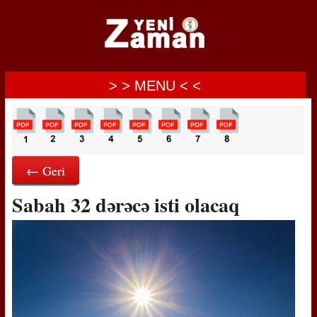
> > MENU < <
← Geri
Sabah 32 dərəcə isti olacaq