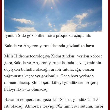
İyunun 5-də gözlənilən hava proqnozu açıqlanıb.
Bakıda və Abşeron yarımadasında gözlənilən hava
Milli Hidrometeorologiya Xidmətindən verilən xəbərə
görə,Bakıda və Abşeron yarımadasında hava şəraitinin
dəyişkən buludlu olacağı, arabir tutulacağı, əsasən
yağmursuz keçəcəyi gözlənilir. Gecə bəzi yerlərdə
duman olacaq. Şimal-şərq küləyi gündüz cənub-şərq
küləyi ilə əvəz olunacaq.
Havanın temperaturu gecə 15-18° isti, gündüz 24-29°
isti olacaq. Atmosfer təzyiqi 762 mm civə sütunu, nisbi