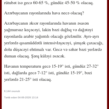
rütubət isə gecə 60-65 %, gündüz 45-50 % olacaq.
Azərbaycanın rayonlarında hava necə olacaq?
Azərbaycanın əksər rayonlarında havanın əsasən
yağmursuz keçəcəyi, lakin bəzi dağlıq və dağətəyi
rayonlarda arabir yağıntılı olacağı gözlənilir. Ayrı-ayrı
yerlərdə qısamüddətli intensivləşəcəyi, şimşək çaxacağı,
dolu düşəcəyi ehtimalı var. Gecə və səhər bəzi yerlərdə
duman olacaq. Şərq küləyi əsəcək.
Havanın temperaturu gecə 15-19° isti, gündüz 27-32°
isti, dağlarda gecə 7-12° isti, gündüz 15-19°, bəzi
yerlərdə 21-25° isti olacaq.
6,144 oxunub
Tərtib edən 04-06-2026 13:14