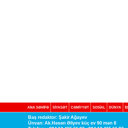
ANA SƏHİFƏ
SİYASƏT
CƏMİYYƏT
SOSIAL
DÜNYA
İ
Baş redaktor: Şakir Ağayev
Ünvan: Ak.Həsən Əliyev küç ev 90 mən 8