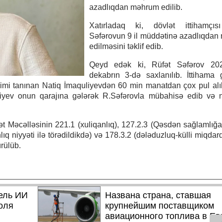
azadlıqdan məhrum edilib.
Xatırladaq ki, dövlət ittihamçıs
Səfərovun 9 il müddətinə azadlıqda
edilməsini təklif edib.
Qeyd edək ki, Rüfət Səfərov 202
dekabrın 3-də saxlanılıb. İttihama 
imi tanınan Natiq İmaquliyevdən 60 min manatdan çox pul alı
yev onun qarajına gələrək R.Səfərovla mübahisə edib və n
t Məcəlləsinin 221.1 (xuliqanlıq), 127.2.3 (Qəsdən sağlamlığa
ıq niyyəti ilə törədildikdə) və 178.3.2 (dələduzluq-külli miqdar
ürülüb.