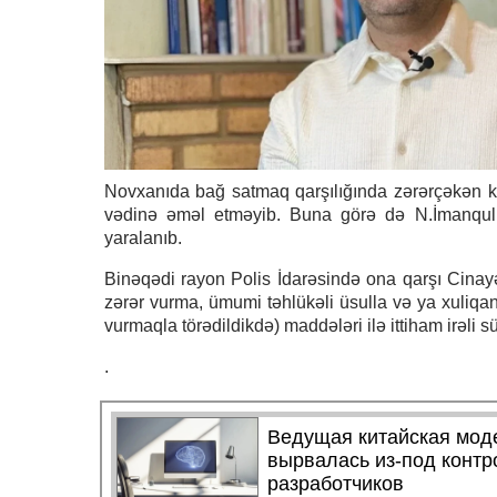
Novxanıda bağ satmaq qarşılığında zərərçəkən k
vədinə əməl etməyib. Buna görə də N.İmanquli
yaralanıb.
Binəqədi rayon Polis İdarəsində ona qarşı Cinayə
zərər vurma, ümumi təhlükəli üsulla və ya xuliqanl
vurmaqla törədildikdə) maddələri ilə ittiham irəli s
.