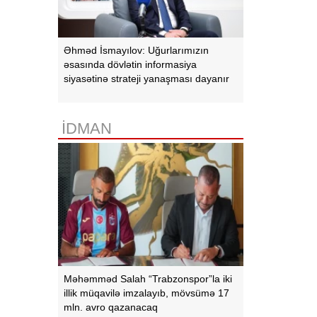
Əhməd İsmayılov: Uğurlarımızın
əsasında dövlətin informasiya
siyasətinə strateji yanaşması dayanır
İDMAN
Məhəmməd Salah “Trabzonspor”la iki
illik müqavilə imzalayıb, mövsümə 17
mln. avro qazanacaq