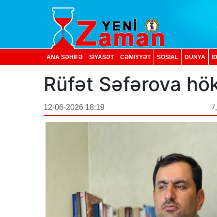
ANA SƏHİFƏ
SİYASƏT
CƏMİYYƏT
SOSIAL
DÜNYA
İ
Rüfət Səfərova h
12-06-2026 18:19
7