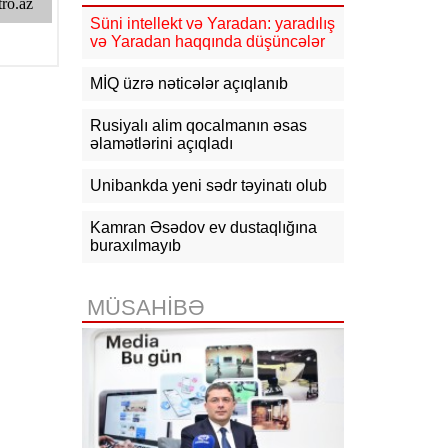
güclənəcək -
XƏBƏRDARLIQ
Süni intellekt və Yaradan: yaradılış
və Yaradan haqqında düşüncələr
16:10
Jurnalistika ixtisası üzrə
qabiliyyət imtahanının nəticələri
açıqlanıb
MİQ üzrə nəticələr açıqlanıb
15:50
Ədliyyə naziri Lerik rayonunda
Rusiyalı alim qocalmanın əsas
vətəndaşları qəbul edib
əlamətlərini açıqladı
15:24
Bakının mərkəzində 3
Unibankda yeni sədr təyinatı olub
obyektdə və evdə yanğın
söndürülüb, 2 nəfər tüstüdən
zəhərlənib
Kamran Əsədov ev dustaqlığına
buraxılmayıb
15:02
Ukrayna aqrar sektora yardım
üçün Aİ-dən 220 milyon avro istəyir
MÜSAHİBƏ
14:50
Türkiyə, Səudiyyə Ərəbistanı
və Pakistan Məkkə Sazişini
imzalayıb: Üzvlərdən birinə hücum
hamısına hücum sayılacaq