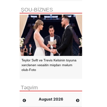
ŞOU-BİZNES
Teylor Svift və Trevis Kelsinin toyuna
xərclənən vəsaitin miqdarı məlum
olub-Foto
Təqvim
August 2026