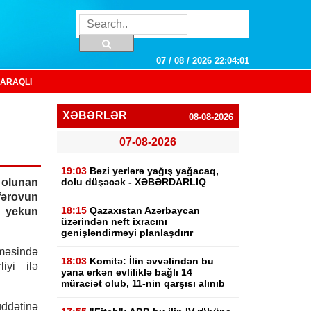
07 / 08 / 2026 22:04:02
ARAQLI
XƏBƏRLƏR
08-08-2026
07-08-2026
19:03
Bəzi yerlərə yağış yağacaq,
 olunan
dolu düşəcək - XƏBƏRDARLIQ
ərovun
18:15
Qazaxıstan Azərbaycan
 yekun
üzərindən neft ixracını
genişləndirməyi planlaşdırır
məsində
18:03
Komitə: İlin əvvəlindən bu
iyi ilə
yana erkən evliliklə bağlı 14
müraciət olub, 11-nin qarşısı alınıb
üddətinə