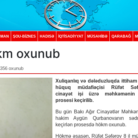
DMAN
ŞOU-BİZNES
HADISƏ
İQTISADIYYAT
MÜSAHİBƏ
QARABAĞ
M
ökm oxunub
,356 oxunub
Xuliqanlıq və dələduzluqda ittiham
hüquq müdafiəçisi Rüfət Səf
cinayət işi üzrə məhkəmənin
prosesi keçirilib.
Bu gün Bakı Ağır Cinayətlər Məhkə
hakim Aygün Qurbanovanın sədrl
keçirlən prosesdə hökm oxunub.
Hökmə əsasən, Rüfət Səfərov 8 il m