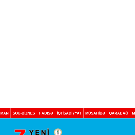
DMAN
ŞOU-BİZNES
HADISƏ
İQTISADIYYAT
MÜSAHİBƏ
QARABAĞ
M