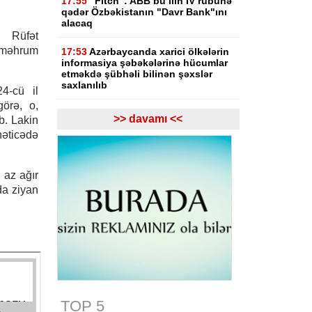
17:55
"Fitch": ABB bu ilin IV rübünə
qədər Özbəkistanın "Davr Bank"ını
alacaq
ı Rüfət
n məhrum
17:53
Azərbaycanda xarici ölkələrin
informasiya şəbəkələrinə hücumlar
etməkdə şübhəli bilinən şəxslər
saxlanılıb
4-cü il
görə, o,
17:23
Bakı və Zəngilanda yaşıllıqlar
>> davamı <<
b. Lakin
qanunsuz kəsilib, təbiətə 83 840
əticədə
manatlıq ziyan dəyib
17:09
Bakıda estetik əməliyyatdan
 az ağır
sonra pasiyentin ölüm faktı üzrə
araşdırma başlayıb
da ziyan
17:03
Lənkəranda təqaüdçüləri
aldadan şəxs saxlanılıb
16:39
Səfərbərlik Xidmətinin
rüşvətlə bağlı həbs olunan 3
əməkdaşının məhkəməsi başlayır
TOP 5
16:26
Bəzi yerlərdə külək