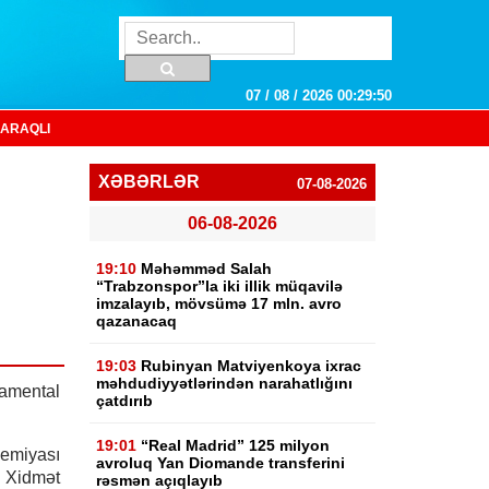
07 / 08 / 2026 00:29:51
ARAQLI
XƏBƏRLƏR
07-08-2026
06-08-2026
19:10
Məhəmməd Salah
“Trabzonspor”la iki illik müqavilə
imzalayıb, mövsümə 17 mln. avro
qazanacaq
19:03
Rubinyan Matviyenkoya ixrac
məhdudiyyətlərindən narahatlığını
amental
çatdırıb
19:01
“Real Madrid” 125 milyon
emiyası
avroluq Yan Diomande transferini
 Xidmət
rəsmən açıqlayıb