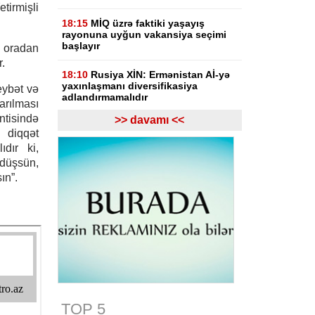
tirmişli
18:15
MİQ üzrə faktiki yaşayış
rayonuna uyğun vakansiya seçimi
başlayır
oradan
.
18:10
Rusiya XİN: Ermənistan Aİ-yə
yaxınlaşmanı diversifikasiya
eybət və
adlandırmamalıdır
rılması
ntisində
>> davamı <<
18:03
Rasim İldırımzadə, Zaur
 diqqət
Mirzəzadə və Qoşqar Məmmədovun
ıdır ki,
apellyasiya şikayəti üzrə məhkəmə
başlayıb
düşsün,
ın”.
17:12
Gürcüstan Gəlirlər Xidməti
azərbaycanlı sürücülərin gömrükdə
saxlanılması məsələsini araşdırır
17:06
"Europol" miqrantların qeyri-
qanuni daşınmasında şübhəli
bilinən suriyalıları saxlayıb
17:01
Zərdabda maşın dirəyə
çırpılıb, ölən və xəsarət alanlar var -
TOP 5
FOTO