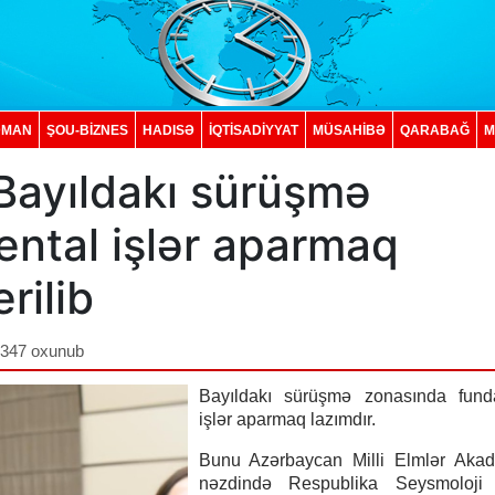
DMAN
ŞOU-BİZNES
HADISƏ
İQTISADIYYAT
MÜSAHİBƏ
QARABAĞ
M
 Bayıldakı sürüşmə
ntal işlər aparmaq
erilib
,347 oxunub
Bayıldakı sürüşmə zonasında fund
işlər aparmaq lazımdır.
Bunu Azərbaycan Milli Elmlər Akad
nəzdində Respublika Seysmoloji