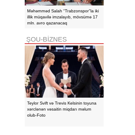
Məhəmməd Salah “Trabzonspor”la iki
illik müqavilə imzalayıb, mövsümə 17
mln. avro qazanacaq
ŞOU-BİZNES
Teylor Svift və Trevis Kelsinin toyuna
xərclənən vəsaitin miqdarı məlum
olub-Foto