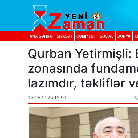
ANA SƏHİFƏ
SİYASƏT
CƏMİYYƏT
SOSIAL
DÜNYA
İ
Qurban Yetirmişli:
zonasında fundame
lazımdır, təkliflər v
15-05-2026 13:51
6