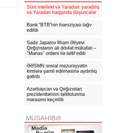
Süni intellekt və Yaradan: yaradılış
16:31
Bu il dövlət büdcəsinə 11,5
və Yaradan haqqında düşüncələr
mlrd. manata yaxın vergi daxil olub
Bank “BTB”nin lisenziyası ləğv
16:04
Tramp zəng etdi - Pentaqonda
edilib
təcili iclas təyin olundu
Sadır Japarov İlham Əliyevi
15:53
Ceyhun Bayramov: Rusiya və
Qırğızıstanın ali dövlət mükafatı –
Ukrayna arasındakı hərbi
"Manas" ordeni ilə təltif edib
əməliyyatlar ən qısa zamanda
dayandırılmalıdır
ƏƏSMN sosial məzuniyyətin
kimlərə şamil edilməsinə aydınlıq
15:41
İranda “Mossad”la əlaqəli 20-
gətirib
dən çox şəxsin saxlanıldığı bildirilir
15:26
Azərbaycan və Qırğızıstan
Kiyevdə Azərbaycan və
Ukrayna xarici işlər nazirlərinin
prezidentlərinin təltifolunma
görüşü olub
mərasimi keçirilib
15:14
Ceyhun Bayramov Ukraynada
Azərbaycan Xalq Cümhuriyyətinin
MÜSAHİBƏ
diplomatik irsinə aid arxiv sənədləri
ilə tanış olub