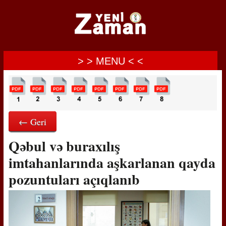
> > MENU < <
← Geri
Qəbul və buraxılış
imtahanlarında aşkarlanan qayda
pozuntuları açıqlanıb