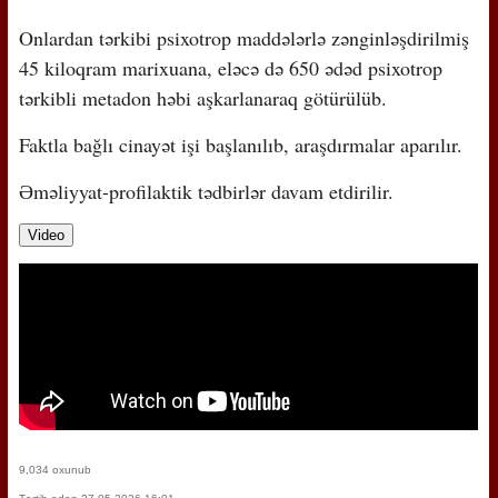
Onlardan tərkibi psixotrop maddələrlə zənginləşdirilmiş
45 kiloqram marixuana, eləcə də 650 ədəd psixotrop
tərkibli metadon həbi aşkarlanaraq götürülüb.
Faktla bağlı cinayət işi başlanılıb, araşdırmalar aparılır.
Əməliyyat-profilaktik tədbirlər davam etdirilir.
Video
9,034 oxunub