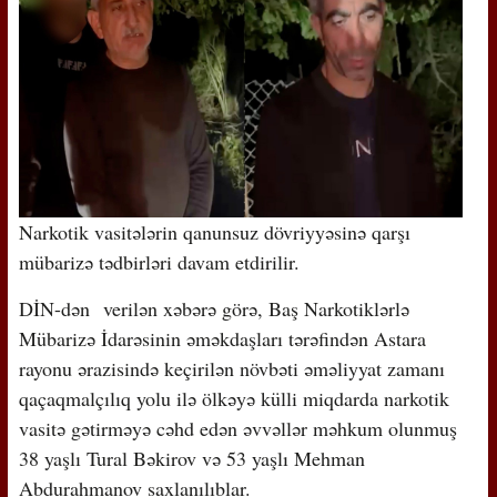
Narkotik vasitələrin qanunsuz dövriyyəsinə qarşı
mübarizə tədbirləri davam etdirilir.
DİN-dən verilən xəbərə görə, Baş Narkotiklərlə
Mübarizə İdarəsinin əməkdaşları tərəfindən Astara
rayonu ərazisində keçirilən növbəti əməliyyat zamanı
qaçaqmalçılıq yolu ilə ölkəyə külli miqdarda narkotik
vasitə gətirməyə cəhd edən əvvəllər məhkum olunmuş
38 yaşlı Tural Bəkirov və 53 yaşlı Mehman
Abdurahmanov saxlanılıblar.