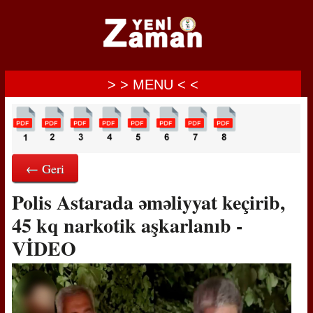
> > MENU < <
← Geri
Polis Astarada əməliyyat keçirib,
45 kq narkotik aşkarlanıb -
VİDEO