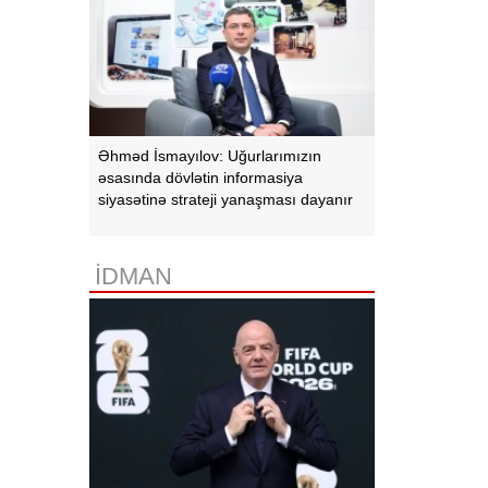
Əhməd İsmayılov: Uğurlarımızın
əsasında dövlətin informasiya
siyasətinə strateji yanaşması dayanır
İDMAN