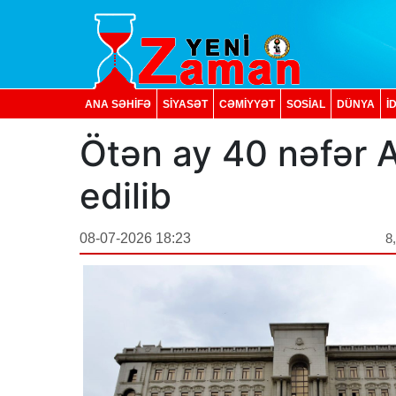
ANA SƏHİFƏ
SİYASƏT
CƏMİYYƏT
SOSIAL
DÜNYA
İ
Ötən ay 40 nəfər 
edilib
08-07-2026 18:23
8