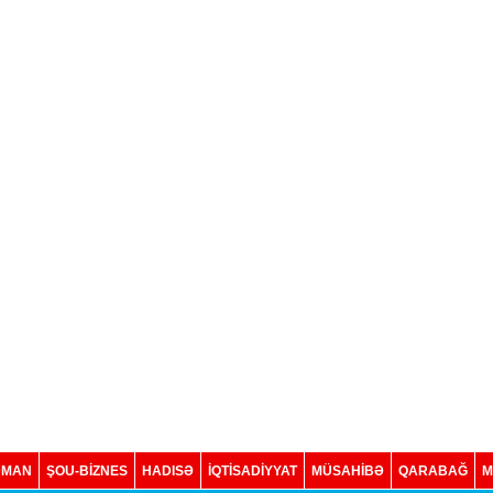
DMAN
ŞOU-BİZNES
HADISƏ
İQTISADIYYAT
MÜSAHİBƏ
QARABAĞ
M