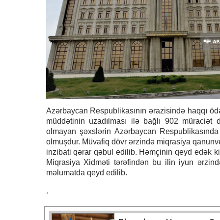
Azərbaycan Respublikasının ərazisində haqqı ödən
müddətinin uzadılması ilə bağlı 902 müraciət da
olmayan şəxslərin Azərbaycan Respublikasında 
olmuşdur. Müvafiq dövr ərzində miqrasiya qanunver
inzibati qərar qəbul edilib. Həmçinin qeyd edək ki
Miqrasiya Xidməti tərəfindən bu ilin iyun ərzin
məlumatda qeyd edilib.
.