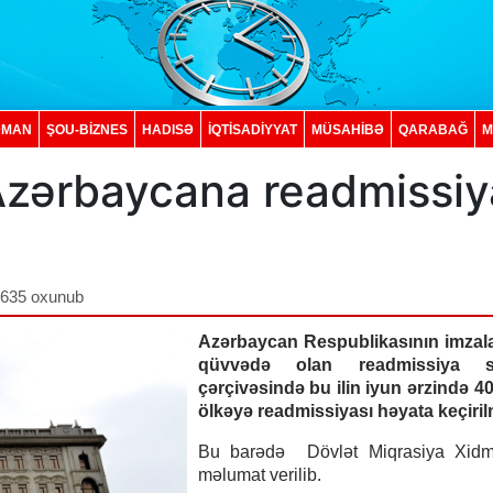
DMAN
ŞOU-BİZNES
HADISƏ
İQTISADIYYAT
MÜSAHİBƏ
QARABAĞ
M
Azərbaycana readmissiy
,635 oxunub
Azərbaycan Respublikasının imzala
qüvvədə olan readmissiya saz
çərçivəsində bu ilin iyun ərzində 4
ölkəyə readmissiyası həyata keçirilm
Bu barədə Dövlət Miqrasiya Xidm
məlumat verilib.