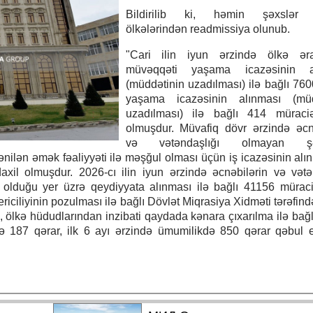
Bildirilib ki, həmin şəxslər 
ölkələrindən readmissiya olunub.
"Cari ilin iyun ərzində ölkə əra
müvəqqəti yaşama icazəsinin a
(müddətinin uzadılması) ilə bağlı 760
yaşama icazəsinin alınması (müd
uzadılması) ilə bağlı 414 müraciə
olmuşdur. Müvafiq dövr ərzində əcn
və vətəndaşlığı olmayan şəx
ilən əmək fəaliyyəti ilə məşğul olması üçün iş icazəsinin alı
xil olmuşdur. 2026-cı ilin iyun ərzində əcnəbilərin və vətə
olduğu yer üzrə qeydiyyata alınması ilə bağlı 41156 müraci
iciliyinin pozulması ilə bağlı Dövlət Miqrasiya Xidməti tərəfin
, ölkə hüdudlarından inzibati qaydada kənara çıxarılma ilə bağl
də 187 qərar, ilk 6 ayı ərzində ümumilikdə 850 qərar qəbul ed