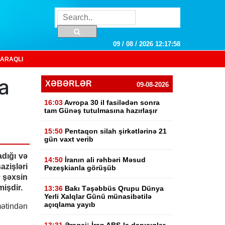
09 / 08 / 2026 12:17:59
ARAQLI
a
XƏBƏRLƏR
09-08-2026
16:03
Avropa 30 il fasilədən sonra
tam Günəş tutulmasına hazırlaşır
15:50
Pentaqon silah şirkətlərinə 21
gün vaxt verib
dığı və
14:50
İranın ali rəhbəri Məsud
işləri
Pezeşkianla görüşüb
0 şəxsin
işdir.
13:36
Bakı Təşəbbüs Qrupu Dünya
Yerli Xalqlar Günü münasibətilə
açıqlama yayıb
ətindən