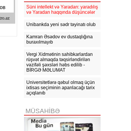
yenidənqurma işlərini təsdiqləyib
Süni intellekt və Yaradan: yaradılış
və Yaradan haqqında düşüncələr
10:50
ABŞ və Hindistan əməkdaşlığı
yenidən müzakirə edilib
Unibankda yeni sədr təyinatı olub
10:32
KİV: Günəş tutulması
Kamran Əsədov ev dustaqlığına
Avropada elektrik enerjisi
buraxılmayıb
çatışmazlığını dərinləşdirə bilər
Vergi Xidmətinin sahibkarlardan
10:15
Macarıstanda prezidentliyə
yeni namizəd irəli sürülüb
rüşvət almaqda təqsirləndirilən
vəzifəli şəxsləri həbs edilib -
BİRGƏ MƏLUMAT
Universitetlərə qəbul olmaq üçün
ixtisas seçiminin aparılacağı tarix
açıqlanıb
MÜSAHİBƏ