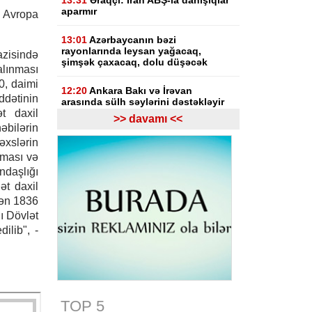
13:31
Əraqçi: İran ABŞ-la danışıqlar
aparmır
Avropa
13:01
Azərbaycanın bəzi
rayonlarında leysan yağacaq,
zisində
şimşək çaxacaq, dolu düşəcək
lınması
0, daimi
12:20
Ankara Bakı və İrəvan
dətinin
arasında sülh səylərini dəstəkləyir
t daxil
>> davamı <<
əbilərin
12:10
Prezident İlham Əliyev
sinqapurlu həmkarını təbrik edib
slərin
nması və
12:03
Azərbaycan XİN Sinqapuru
ndaşlığı
Müstəqillik Günü münasibətilə
ət daxil
təbrik edib
dən 1836
ı Dövlət
11:30
UEFA İnfantino ilə bağlı
ilib", -
araşdırmaya hazırlaşır
11:03
"Inter Mayami" Neymarı
heyətinə qatmaq istəyir
10:56
Netanyahu Qəzzanın HƏMAS-
TOP 5
ın nəzarətində olmayan hissəsində