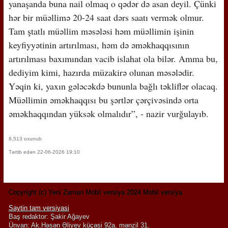
yanaşanda buna nail olmaq o qədər də asan deyil. Çünki
hər bir müəllimə 20-24 saat dərs saatı vermək olmur.
Tam ştatlı müəllim məsələsi həm müəllimin işinin
keyfiyyətinin artırılması, həm də əməkhaqqısının
artırılması baxımından vacib islahat ola bilər. Amma bu,
dediyim kimi, hazırda müzakirə olunan məsələdir.
Yəqin ki, yaxın gələcəkdə bununla bağlı təkliflər olacaq.
Müəllimin əməkhaqqısı bu şərtlər çərçivəsində orta
əməkhaqqından yüksək olmalıdır”, - nazir vurğulayıb.
8,513 oxunub
Tərtib edən 22-06-2026 19:10
Copyright (c) Yeni Zaman Mobil versiya 2024 Mobil versiya
Saytin tam versiyasi
Baş redaktor: Şakir Ağayev
Ünvan: Ak.Həsən Əliyev küçəsi 92a, mənzil 31.