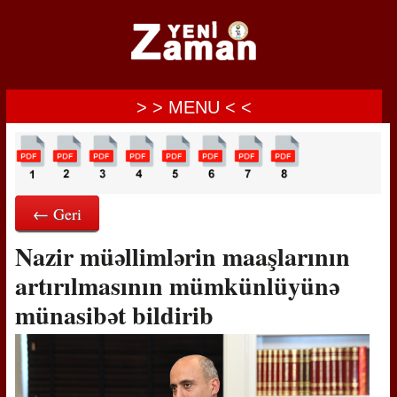
> > MENU < <
← Geri
Nazir müəllimlərin maaşlarının
artırılmasının mümkünlüyünə
münasibət bildirib