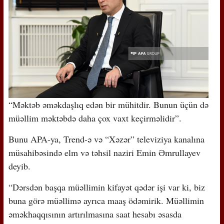
“Məktəb əməkdaşlıq edən bir mühitdir. Bunun üçün də
müəllim məktəbdə daha çox vaxt keçirməlidir”.
Bunu APA-ya, Trend-ə və “Xəzər” televiziya kanalına
müsahibəsində elm və təhsil naziri Emin Əmrullayev
deyib.
“Dərsdən başqa müəllimin kifayət qədər işi var ki, biz
buna görə müəllimə ayrıca maaş ödəmirik. Müəllimin
əməkhaqqısının artırılmasına saat hesabı əsasda