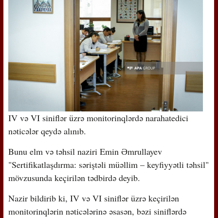
IV və VI siniflər üzrə monitorinqlərdə narahatedici
nəticələr qeydə alınıb.
Bunu elm və təhsil naziri Emin Əmrullayev
"Sertifikatlaşdırma: səriştəli müəllim – keyfiyyətli təhsil"
mövzusunda keçirilən tədbirdə deyib.
Nazir bildirib ki, IV və VI siniflər üzrə keçirilən
monitorinqlərin nəticələrinə əsasən, bəzi siniflərdə