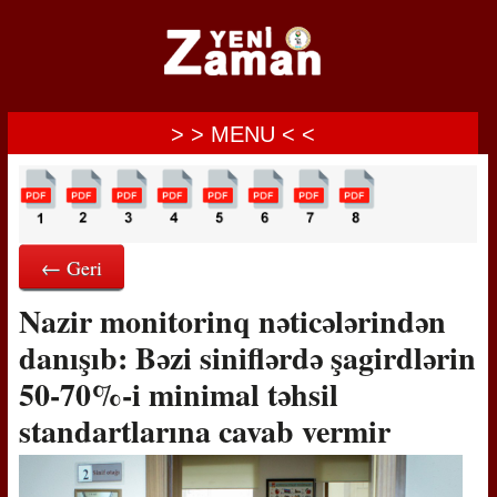
> > MENU < <
← Geri
Nazir monitorinq nəticələrindən
danışıb: Bəzi siniflərdə şagirdlərin
50-70%-i minimal təhsil
standartlarına cavab vermir