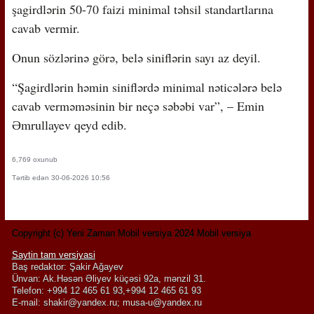
şagirdlərin 50-70 faizi minimal təhsil standartlarına
cavab vermir.
Onun sözlərinə görə, belə siniflərin sayı az deyil.
“Şagirdlərin həmin siniflərdə minimal nəticələrə belə
cavab verməməsinin bir neçə səbəbi var”, – Emin
Əmrullayev qeyd edib.
6,769 oxunub
Tərtib edən 30-06-2026 10:56
Copyright (c) Yeni Zaman Mobil versiya 2024 Mobil versiya
Saytin tam versiyasi
Baş redaktor: Şakir Ağayev
Ünvan: Ak.Həsən Əliyev küçəsi 92a, mənzil 31.
Telefon: +994 12 465 61 93,+994 12 465 61 93
E-mail:
shakir@yandex.ru
;
musa-u@yandex.ru