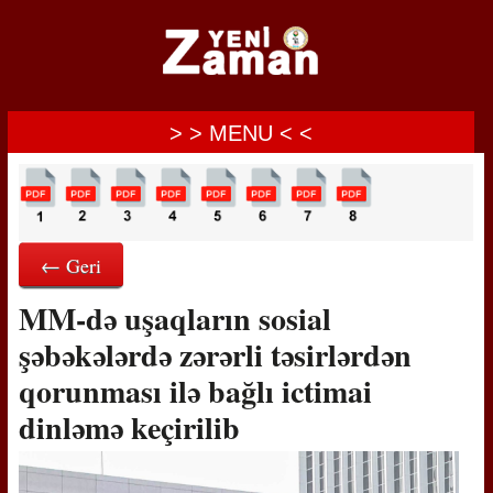
> > MENU < <
← Geri
MM-də uşaqların sosial
şəbəkələrdə zərərli təsirlərdən
qorunması ilə bağlı ictimai
dinləmə keçirilib