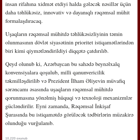
insan rifahına xidmət etdiyi halda gələcək nəsillər üçün
daha təhlükəsiz, innovativ və dayanıqlı rəqəmsal mühit
formalaşdıracaq.
Uşaqların rəqəmsal mühitdə təhlükəsizliyinin təmin
olunmasının dövlət siyasətinin prioritet istiqamətlərindən
biri kimi qiymətləndirildiyi diqqətə çatdırılıb.
Qeyd olunub ki, Azərbaycan bu sahədə beynəlxalq
konvensiyalara qoşulub, milli qanunvericilik
təkmilləşdirilib və Prezident İlham Əliyevin müvafiq
sərəncamı əsasında uşaqların rəqəmsal mühitdə
qorunmasına yönəlmiş hüquqi və texnoloji mexanizmlər
gücləndirilir. Eyni zamanda, Rəqəmsal İnkişaf
Şurasında bu istiqamətdə görüləcək tədbirlərin müzakirə
olunduğu vurğulanıb.
10,220 oxunub