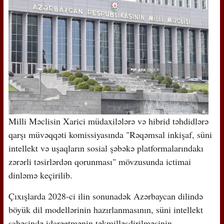
Milli Məclisin Xarici müdaxilələrə və hibrid təhdidlərə
qarşı müvəqqəti komissiyasında "Rəqəmsal inkişaf, süni
intellekt və uşaqların sosial şəbəkə platformalarındakı
zərərli təsirlərdən qorunması" mövzusunda ictimai
dinləmə keçirilib.
Çıxışlarda 2028-ci ilin sonunadək Azərbaycan dilində
böyük dil modellərinin hazırlanmasının, süni intellekt
sahəsində idarəetmənin təkmilləşdirilməsinin,