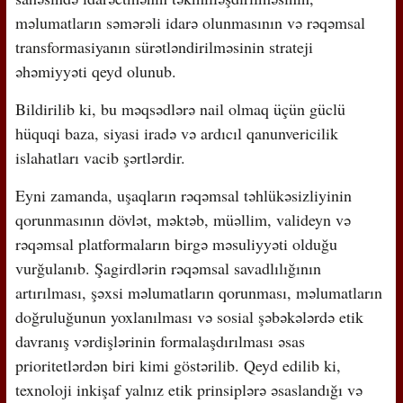
məlumatların səmərəli idarə olunmasının və rəqəmsal
transformasiyanın sürətləndirilməsinin strateji
əhəmiyyəti qeyd olunub.
Bildirilib ki, bu məqsədlərə nail olmaq üçün güclü
hüquqi baza, siyasi iradə və ardıcıl qanunvericilik
islahatları vacib şərtlərdir.
Eyni zamanda, uşaqların rəqəmsal təhlükəsizliyinin
qorunmasının dövlət, məktəb, müəllim, valideyn və
rəqəmsal platformaların birgə məsuliyyəti olduğu
vurğulanıb. Şagirdlərin rəqəmsal savadlılığının
artırılması, şəxsi məlumatların qorunması, məlumatların
doğruluğunun yoxlanılması və sosial şəbəkələrdə etik
davranış vərdişlərinin formalaşdırılması əsas
prioritetlərdən biri kimi göstərilib. Qeyd edilib ki,
texnoloji inkişaf yalnız etik prinsiplərə əsaslandığı və