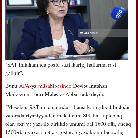
"SAT imtahanında çoxlu saxtakarlıq hallarına rast
gəlinir".
Bunu
APA
-ya
müsahibəsində
Dövlət İmtahan
Mərkəzinin sədri Məleykə Abbaszadə deyib.
"Məsələn, SAT imtahanında – hansı ki ingilis dilindədir
və orada riyaziyyatdan maksimum 800 bal toplamaq
olar, oxu və yazı ilə birlikdə ümumi bal 1600-dür, ancaq
1500-dən yuxarı nəticə göstərən şəxs bizim buraxılış