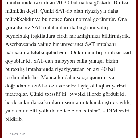
imtahanında təxminən 20-30 bal nəticə göstərir. Bu isə
mümkün deyil. Çünki SAT-də olan riyaziyyat daha
mürəkkəbdir və bu nəticə fərqi normal görünmür. Ona
görə də biz SAT imtahanları ilə bağlı müvafiq
beynəlxalq təşkilatlara ciddi narazılığımızı bildirmişdik.
Azərbaycanda yalnız bir universitet SAT imtahanı
nəticəsi ilə tələbə qəbul edir. Onlar da artıq bu ildən şərt
qoyublar ki, SAT-dan müəyyən balla yanaşı, bizim
buraxılış imtahanında riyaziyyatdan ən azı 40 bal
toplamalıdırlar. Məncə bu daha yaxşı qərardır və
doğrudan da SAT-ı özü verənlər layiq olduqları yerləri
tutacaqlar. Çünki təəssüf ki, əvvəlki illərdə gördük ki,
hardasa kimlərsə kimlərin yerinə imtahanda iştirak edib,
ya da müxtəlif yollarla nəticə əldə ediblər", - DİM sədri
bildirib.
7,164 oxunub