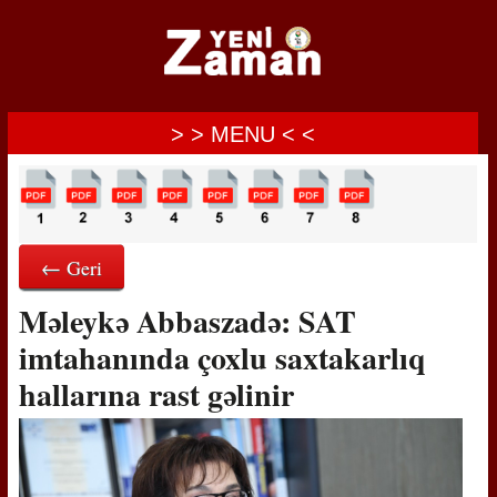
> > MENU < <
← Geri
Məleykə Abbaszadə: SAT
imtahanında çoxlu saxtakarlıq
hallarına rast gəlinir