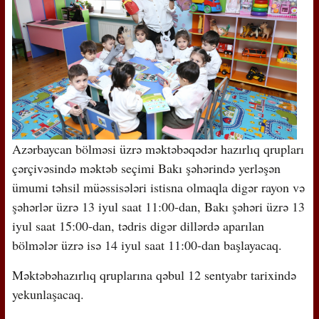
Azərbaycan bölməsi üzrə məktəbəqədər hazırlıq qrupları
çərçivəsində məktəb seçimi Bakı şəhərində yerləşən
ümumi təhsil müəssisələri istisna olmaqla digər rayon və
şəhərlər üzrə 13 iyul saat 11:00-dan, Bakı şəhəri üzrə 13
iyul saat 15:00-dan, tədris digər dillərdə aparılan
bölmələr üzrə isə 14 iyul saat 11:00-dan başlayacaq.
Məktəbəhazırlıq qruplarına qəbul 12 sentyabr tarixində
yekunlaşacaq.