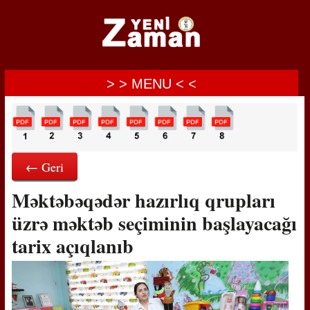
> > MENU < <
← Geri
Məktəbəqədər hazırlıq qrupları
üzrə məktəb seçiminin başlayacağı
tarix açıqlanıb