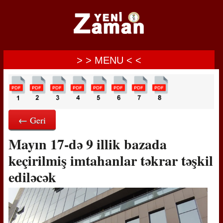
> > MENU < <
← Geri
Mayın 17-də 9 illik bazada
keçirilmiş imtahanlar təkrar təşkil
ediləcək