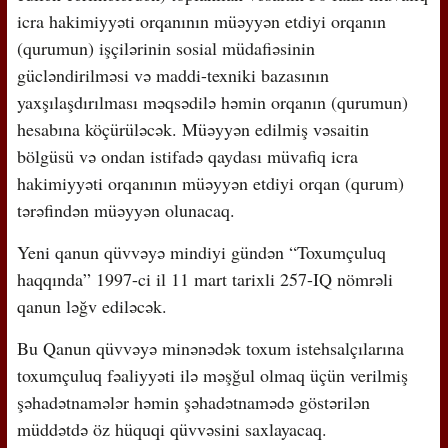
icra hakimiyyəti orqanının müəyyən etdiyi orqanın
(qurumun) işçilərinin sosial müdafiəsinin
gücləndirilməsi və maddi-texniki bazasının
yaxşılaşdırılması məqsədilə həmin orqanın (qurumun)
hesabına köçürüləcək. Müəyyən edilmiş vəsaitin
bölgüsü və ondan istifadə qaydası müvafiq icra
hakimiyyəti orqanının müəyyən etdiyi orqan (qurum)
tərəfindən müəyyən olunacaq.
Yeni qanun qüvvəyə mindiyi gündən “Toxumçuluq
haqqında” 1997-ci il 11 mart tarixli 257-IQ nömrəli
qanun ləğv ediləcək.
Bu Qanun qüvvəyə minənədək toxum istehsalçılarına
toxumçuluq fəaliyyəti ilə məşğul olmaq üçün verilmiş
şəhadətnamələr həmin şəhadətnamədə göstərilən
müddətdə öz hüquqi qüvvəsini saxlayacaq.