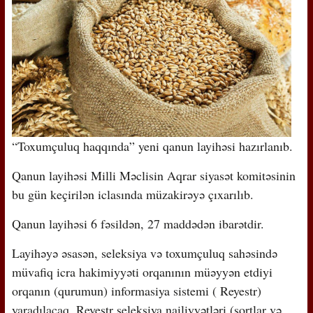
“Toxumçuluq haqqında” yeni qanun layihəsi hazırlanıb.
Qanun layihəsi Milli Məclisin Aqrar siyasət komitəsinin
bu gün keçirilən iclasında müzakirəyə çıxarılıb.
Qanun layihəsi 6 fəsildən, 27 maddədən ibarətdir.
Layihəyə əsasən, seleksiya və toxumçuluq sahəsində
müvafiq icra hakimiyyəti orqanının müəyyən etdiyi
orqanın (qurumun) informasiya sistemi ( Reyestr)
yaradılacaq. Reyestr seleksiya nailiyyətləri (sortlar və