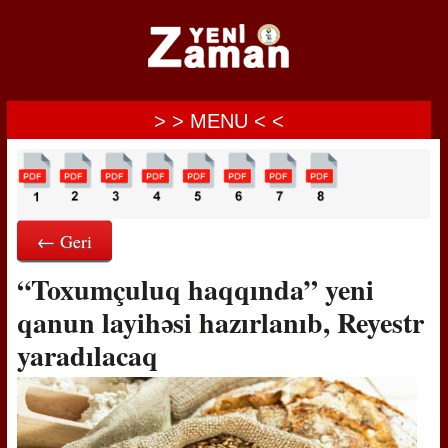
> > MENU < <
← Geri
“Toxumçuluq haqqında” yeni
qanun layihəsi hazırlanıb, Reyestr
yaradılacaq