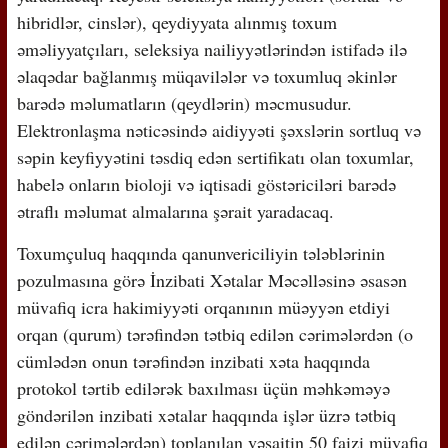
hibridlər, cinslər), qeydiyyata alınmış toxum
əməliyyatçıları, seleksiya nailiyyətlərindən istifadə ilə
əlaqədar bağlanmış müqavilələr və toxumluq əkinlər
barədə məlumatların (qeydlərin) məcmusudur.
Elektronlaşma nəticəsində aidiyyəti şəxslərin sortluq və
səpin keyfiyyətini təsdiq edən sertifikatı olan toxumlar,
habelə onların bioloji və iqtisadi göstəriciləri barədə
ətraflı məlumat almalarına şərait yaradacaq.
Toxumçuluq haqqında qanunvericiliyin tələblərinin
pozulmasına görə İnzibati Xətalar Məcəlləsinə əsasən
müvafiq icra hakimiyyəti orqanının müəyyən etdiyi
orqan (qurum) tərəfindən tətbiq edilən cərimələrdən (o
cümlədən onun tərəfindən inzibati xəta haqqında
protokol tərtib edilərək baxılması üçün məhkəməyə
göndərilən inzibati xətalar haqqında işlər üzrə tətbiq
edilən cərimələrdən) toplanılan vəsaitin 50 faizi müvafiq