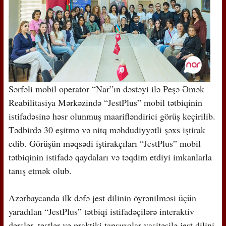
Sərfəli mobil operator “Nar”ın dəstəyi ilə Peşə Əmək
Reabilitasiya Mərkəzində “JestPlus” mobil tətbiqinin
istifadəsinə həsr olunmuş maarifləndirici görüş keçirilib.
Tədbirdə 30 eşitmə və nitq məhdudiyyətli şəxs iştirak
edib. Görüşün məqsədi iştirakçıları “JestPlus” mobil
tətbiqinin istifadə qaydaları və təqdim etdiyi imkanlarla
tanış etmək olub.
Azərbaycanda ilk dəfə jest dilinin öyrənilməsi üçün
yaradılan “JestPlus” tətbiqi istifadəçilərə interaktiv
dərslər, testlər və praktiki tapşırıqlar vasitəsilə jest dilini