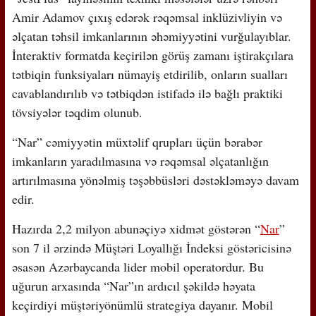
Amir Adamov çıxış edərək rəqəmsal inklüzivliyin və
əlçatan təhsil imkanlarının əhəmiyyətini vurğulayıblar.
İnteraktiv formatda keçirilən görüş zamanı iştirakçılara
tətbiqin funksiyaları nümayiş etdirilib, onların sualları
cavablandırılıb və tətbiqdən istifadə ilə bağlı praktiki
tövsiyələr təqdim olunub.
“Nar” cəmiyyətin müxtəlif qrupları üçün bərabər
imkanların yaradılmasına və rəqəmsal əlçatanlığın
artırılmasına yönəlmiş təşəbbüsləri dəstəkləməyə davam
edir.
Hazırda 2,2 milyon abunəçiyə xidmət göstərən “
Nar
”
son 7 il ərzində Müştəri Loyallığı İndeksi göstəricisinə
əsasən Azərbaycanda lider mobil operatordur. Bu
uğurun arxasında “Nar”ın ardıcıl şəkildə həyata
keçirdiyi müştəriyönümlü strategiya dayanır. Mobil