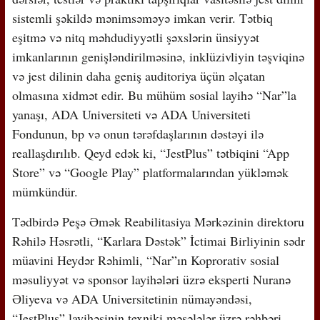
sistemli şəkildə mənimsəməyə imkan verir. Tətbiq
eşitmə və nitq məhdudiyyətli şəxslərin ünsiyyət
imkanlarının genişləndirilməsinə, inklüzivliyin təşviqinə
və jest dilinin daha geniş auditoriya üçün əlçatan
olmasına xidmət edir. Bu mühüm sosial layihə “Nar”la
yanaşı, ADA Universiteti və ADA Universiteti
Fondunun, bp və onun tərəfdaşlarının dəstəyi ilə
reallaşdırılıb. Qeyd edək ki, “JestPlus” tətbiqini “App
Store” və “Google Play” platformalarından yükləmək
mümkündür.
Tədbirdə Peşə Əmək Reabilitasiya Mərkəzinin direktoru
Rəhilə Həsrətli, “Karlara Dəstək” İctimai Birliyinin sədr
müavini Heydər Rəhimli, “Nar”ın Koprorativ sosial
məsuliyyət və sponsor layihələri üzrə eksperti Nuranə
Əliyeva və ADA Universitetinin nümayəndəsi,
“JestPlus” layihəsinin texniki məsələlər üzrə rəhbəri