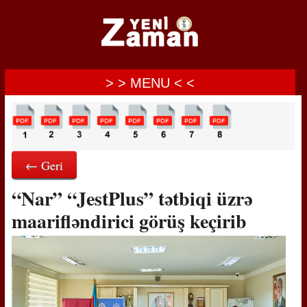
> > MENU < <
← Geri
“Nar” “JestPlus” tətbiqi üzrə
maarifləndirici görüş keçirib