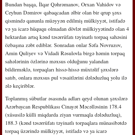
Bundan başqa, İlqar Qəhrəmanov, Orxan Vahidov və
Ceyhun Dəmirov qabaqcadan əlbir olan bir qrup şəxs
qismində qanunla müəyyən edilmiş mülkiyyət, istifadə
və ya icarə hüququ olmadan dövlət mülkiyyətində olan 4
hektardan artıq kənd təsərrüfatı təyinatlı torpaq sahəsini
özbaşına zəbt ediblər. Sonradan onlar Səfa Novruzov,
Amin Quliyev və Vidadi Rəsulovla birgə həmin torpaq
sahələrinin özlərinə məxsus olduğunu yalandan
bildirməklə, torpaqları hissə-hissə müxtəlif şəxslərə
satıb, onlara məxsus pul vəsaitlərini dələduzluq yolu ilə
ələ keçiriblər.
Toplanmış sübutlar əsasında adları qeyd olunan şəxslərə
Azərbaycan Respublikası Cinayət Məcəlləsinin 178.4
(xüsusilə külli miqdarda ziyan vurmaqla dələduzluq),
188.3 (kənd təsərrüfatı təyinatlı torpaqlara münasibətdə
torpaq üzərində mülkiyyət, istifadə və ya icarə