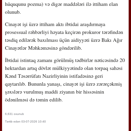
hüququnu pozma) və digər maddələri ilə ittiham elan
olunub.
Cinayət işi üzrə ittiham aktı ibtidai araşdırmaya
prosessual rəhbərliyi həyata keçirən prokuror tərəfindən
təsdiq edilərək baxılması üçün aidiyyəti üzrə Bakı Ağır
Cinayətlər Məhkəməsinə göndərilib.
İbtidai istintaq zamanı görülmüş tədbirlər nəticəsində 20
hektardan artıq dövlət mülkiyyətində olan torpaq sahəsi
Kənd Təsərrüfatı Nazirliyinin istifadəsinə geri
qaytarılıb. Bununla yanaşı, cinayət işi üzrə zərərçəkmiş
şəxslərə vurulmuş maddi ziyanın bir hissəsinin
ödənilməsi də təmin edilib.
6,631 oxunub
Tərtib edən 03-07-2026 10:40