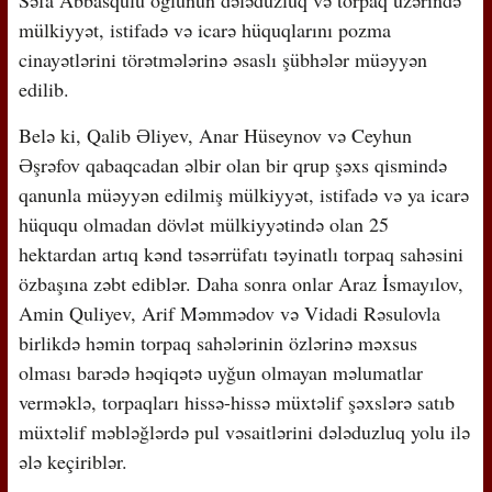
mülkiyyət, istifadə və icarə hüquqlarını pozma
cinayətlərini törətmələrinə əsaslı şübhələr müəyyən
edilib.
Belə ki, Qalib Əliyev, Anar Hüseynov və Ceyhun
Əşrəfov qabaqcadan əlbir olan bir qrup şəxs qismində
qanunla müəyyən edilmiş mülkiyyət, istifadə və ya icarə
hüququ olmadan dövlət mülkiyyətində olan 25
hektardan artıq kənd təsərrüfatı təyinatlı torpaq sahəsini
özbaşına zəbt ediblər. Daha sonra onlar Araz İsmayılov,
Amin Quliyev, Arif Məmmədov və Vidadi Rəsulovla
birlikdə həmin torpaq sahələrinin özlərinə məxsus
olması barədə həqiqətə uyğun olmayan məlumatlar
verməklə, torpaqları hissə-hissə müxtəlif şəxslərə satıb
müxtəlif məbləğlərdə pul vəsaitlərini dələduzluq yolu ilə
ələ keçiriblər.