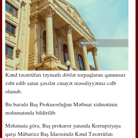
Kənd təsərrüfatı təyinatlı dövlət torpaqlarını qanunsuz
zəbt edib satan şəxslər cinayət məsuliyyətinə cəlb
olunub.
Bu barədə Baş Prokurorluğun Mətbuat xidmətinin
məlumatında bildirilib.
Məlumata görə, Baş prokuror yanında Korrupsiyaya
qarşı Mübarizə Baş İdarəsində Kənd Təsərrüfatı