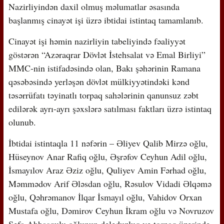
Nazirliyindən daxil olmuş məlumatlar əsasında
başlanmış cinayət işi üzrə ibtidai istintaq tamamlanıb.
Cinayət işi həmin nazirliyin tabeliyində fəaliyyət
göstərən “Azəraqrar Dövlət İstehsalat və Emal Birliyi”
MMC-nin istifadəsində olan, Bakı şəhərinin Ramana
qəsəbəsində yerləşən dövlət mülkiyyətindəki kənd
təsərrüfatı təyinatlı torpaq sahələrinin qanunsuz zəbt
edilərək ayrı-ayrı şəxslərə satılması faktları üzrə istintaq
olunub.
İbtidai istintaqla 11 nəfərin – Əliyev Qalib Mirzə oğlu,
Hüseynov Anar Rafiq oğlu, Əşrəfov Ceyhun Adil oğlu,
İsmayılov Araz Əziz oğlu, Quliyev Amin Fərhad oğlu,
Məmmədov Arif Ələsdan oğlu, Rəsulov Vidadi Əlqəmə
oğlu, Qəhrəmanov İlqar İsmayıl oğlu, Vahidov Orxan
Mustafa oğlu, Dəmirov Ceyhun İkram oğlu və Novruzov
Səfa Abbasqulu oğlunun dələduzluq və torpaq üzərində