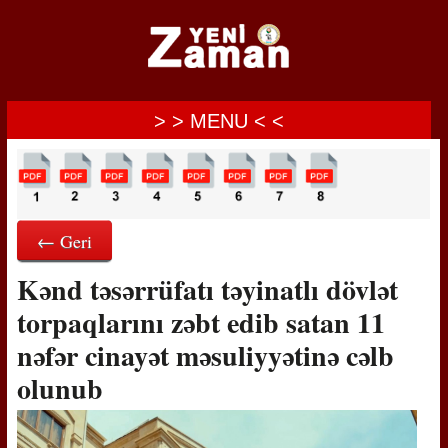
> > MENU < <
← Geri
Kənd təsərrüfatı təyinatlı dövlət
torpaqlarını zəbt edib satan 11
nəfər cinayət məsuliyyətinə cəlb
olunub