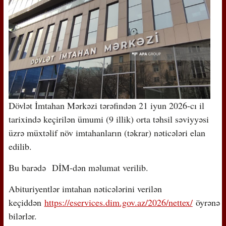
Dövlət İmtahan Mərkəzi tərəfindən 21 iyun 2026-cı il
tarixində keçirilən ümumi (9 illik) orta təhsil səviyyəsi
üzrə müxtəlif növ imtahanların (təkrar) nəticələri elan
edilib.
Bu barədə DİM-dən məlumat verilib.
Abituriyentlər imtahan nəticələrini verilən
keçiddən
https://eservices.dim.gov.az/2026/nettex/
öyrənə
bilərlər.