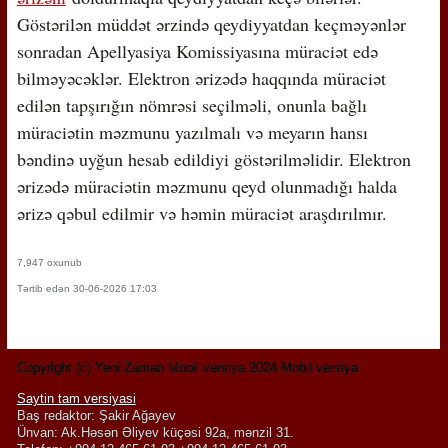
Göstərilən müddət ərzində qeydiyyatdan keçməyənlər
sonradan Apellyasiya Komissiyasına müraciət edə
bilməyəcəklər. Elektron ərizədə haqqında müraciət
edilən tapşırığın nömrəsi seçilməli, onunla bağlı
müraciətin məzmunu yazılmalı və meyarın hansı
bəndinə uyğun hesab edildiyi göstərilməlidir. Elektron
ərizədə müraciətin məzmunu qeyd olunmadığı halda
ərizə qəbul edilmir və həmin müraciət araşdırılmır.
7,947 oxunub
Tərtib edən 30-06-2026 17:03
Copyright (c) Yeni Zaman Mobil versiya 2024 Mobil versiya
Saytin tam versiyasi
Baş redaktor: Şakir Ağayev
Ünvan: Ak.Həsən Əliyev küçəsi 92a, mənzil 31.