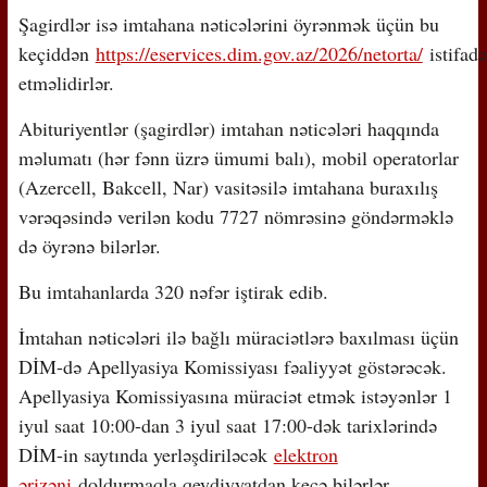
Şagirdlər isə imtahana nəticələrini öyrənmək üçün bu
keçiddən
https://eservices.dim.gov.az/2026/netorta/
istifadə
etməlidirlər.
Abituriyentlər (şagirdlər) imtahan nəticələri haqqında
məlumatı (hər fənn üzrə ümumi balı), mobil operatorlar
(Azercell, Bakcell, Nar) vasitəsilə imtahana buraxılış
vərəqəsində verilən kodu 7727 nömrəsinə göndərməklə
də öyrənə bilərlər.
Bu imtahanlarda 320 nəfər iştirak edib.
İmtahan nəticələri ilə bağlı müraciətlərə baxılması üçün
DİM-də Apellyasiya Komissiyası fəaliyyət göstərəcək.
Apellyasiya Komissiyasına müraciət etmək istəyənlər 1
iyul saat 10:00-dan 3 iyul saat 17:00-dək tarixlərində
DİM-in saytında yerləşdiriləcək
elektron
ərizəni
doldurmaqla qeydiyyatdan keçə bilərlər.