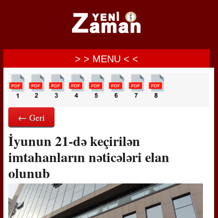
> > MENU < <
← Geri
İyunun 21-də keçirilən
imtahanların nəticələri elan
olunub