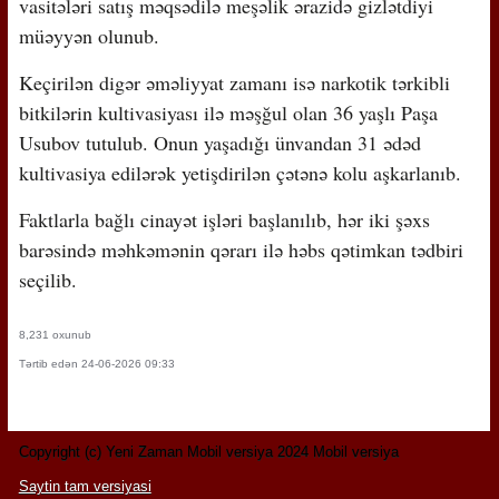
vasitələri satış məqsədilə meşəlik ərazidə gizlətdiyi
müəyyən olunub.
Keçirilən digər əməliyyat zamanı isə narkotik tərkibli
bitkilərin kultivasiyası ilə məşğul olan 36 yaşlı Paşa
Usubov tutulub. Onun yaşadığı ünvandan 31 ədəd
kultivasiya edilərək yetişdirilən çətənə kolu aşkarlanıb.
Faktlarla bağlı cinayət işləri başlanılıb, hər iki şəxs
barəsində məhkəmənin qərarı ilə həbs qətimkan tədbiri
seçilib.
8,231 oxunub
Tərtib edən 24-06-2026 09:33
Copyright (c) Yeni Zaman Mobil versiya 2024 Mobil versiya
Saytin tam versiyasi