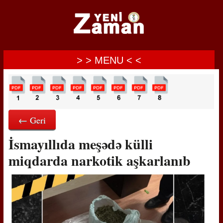
> > MENU < <
← Geri
İsmayıllıda meşədə külli
miqdarda narkotik aşkarlanıb