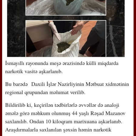
İsmayıllı rayonunda meşə ərazisində külli miqdarda
narkotik vasitə aşkarlanıb.
Bu barədə Daxili İşlər Nazirliyinin Mətbuat xidmətinin
regional qrupundan məlumat verilib.
Bildirilib ki, keçirilən tədbirlərlə əvvəllər də analoji
əmələ görə məhkum olunmuş 44 yaşlı Rəşad Mazanov
saxlanılıb. Ondan 10 kiloqram marixuana aşkarlanıb.
Araşdırmalarla saxlanılan şəxsin həmin narkotik