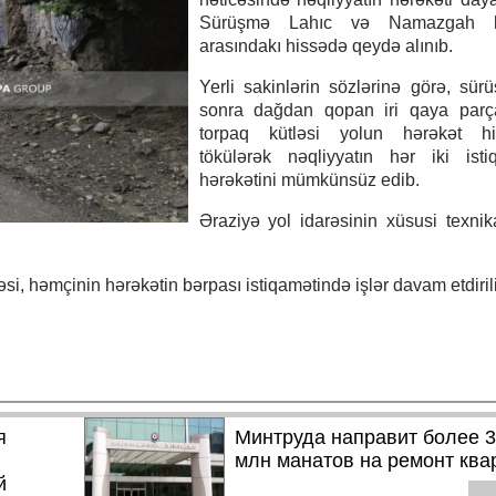
Sürüşmə Lahıc və Namazgah kə
arasındakı hissədə qeydə alınıb.
Yerli sakinlərin sözlərinə görə, sü
sonra dağdan qopan iri qaya parça
torpaq kütləsi yolun hərəkət hi
tökülərək nəqliyyatın hər iki isti
hərəkətini mümkünsüz edib.
Əraziyə yol idarəsinin xüsusi texnik
, həmçinin hərəkətin bərpası istiqamətində işlər davam etdirili