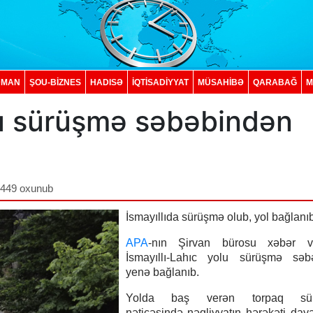
DMAN
ŞOU-BİZNES
HADISƏ
İQTISADIYYAT
MÜSAHİBƏ
QARABAĞ
M
olu sürüşmə səbəbindən
,449 oxunub
İsmayıllıda sürüşmə olub, yol bağlanıb
APA
-nın Şirvan bürosu xəbər ve
İsmayıllı-Lahıc yolu sürüşmə səb
yenə bağlanıb.
Yolda baş verən torpaq sür
nəticəsində nəqliyyatın hərəkəti dayan