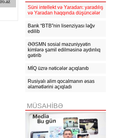
15:02
Ukrayna aqrar sektora yardım
Süni intellekt və Yaradan: yaradılış
üçün Aİ-dən 220 milyon avro istəyir
və Yaradan haqqında düşüncələr
14:50
Türkiyə, Səudiyyə Ərəbistanı
Bank “BTB”nin lisenziyası ləğv
və Pakistan Məkkə Sazişini
edilib
imzalayıb: Üzvlərdən birinə hücum
hamısına hücum sayılacaq
ƏƏSMN sosial məzuniyyətin
kimlərə şamil edilməsinə aydınlıq
14:30
Tramp: İran razılaşma əldə
gətirib
etmək istəyir
MİQ üzrə nəticələr açıqlanıb
14:07
Xameneinin hərbi müşaviri:
İran Hörmüz boğazında ikinci
marşrutun açılmasına icazə
Rusiyalı alim qocalmanın əsas
verməyəcək
əlamətlərini açıqladı
13:48
KİV: Hörmüz boğazı ilə bağlı
İran və Oman arasında müvəqqəti
MÜSAHİBƏ
razılaşma əldə olunub