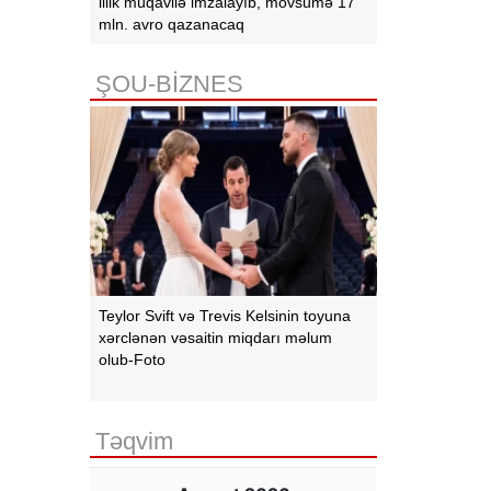
illik müqavilə imzalayıb, mövsümə 17
mln. avro qazanacaq
ŞOU-BİZNES
Teylor Svift və Trevis Kelsinin toyuna
xərclənən vəsaitin miqdarı məlum
olub-Foto
Təqvim