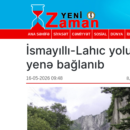
ANA SƏHİFƏ
SİYASƏT
CƏMİYYƏT
SOSIAL
DÜNYA
İ
İsmayıllı-Lahıc y
yenə bağlanıb
16-05-2026 09:48
8