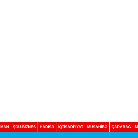
DMAN
ŞOU-BİZNES
HADISƏ
İQTISADIYYAT
MÜSAHİBƏ
QARABAĞ
M