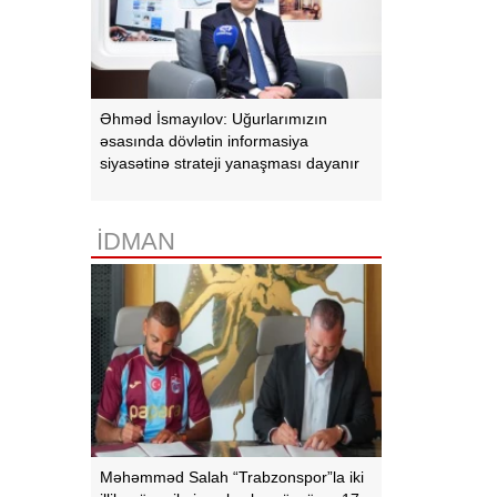
Əhməd İsmayılov: Uğurlarımızın
əsasında dövlətin informasiya
siyasətinə strateji yanaşması dayanır
İDMAN
Məhəmməd Salah “Trabzonspor”la iki