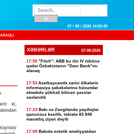
07 / 08 / 2026 14:00:50
ARAQLI
XƏBƏRLƏR
07-08-2026
17:55
"Fitch": ABB bu ilin IV rübünə
qədər Özbəkistanın "Davr Bank"ını
alacaq
17:53
Azərbaycanda xarici ölkələrin
informasiya şəbəkələrinə hücumlar
etməkdə şübhəli bilinən şəxslər
.
saxlanılıb
rir ki,
17:23
Bakı və Zəngilanda yaşıllıqlar
əbindən
qanunsuz kəsilib, təbiətə 83 840
manatlıq ziyan dəyib
üşməsi
17:09
Bakıda estetik əməliyyatdan
dırılıb.