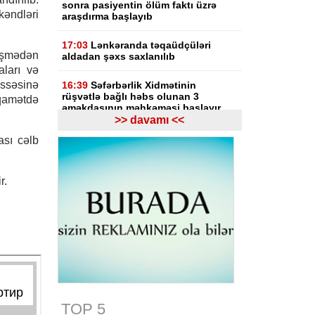
sonra pasiyentin ölüm faktı üzrə
ndləri
araşdırma başlayıb
17:03
Lənkəranda təqaüdçüləri
rüşmədən
aldadan şəxs saxlanılıb
ları və
ssəsinə
16:39
Səfərbərlik Xidmətinin
rüşvətlə bağlı həbs olunan 3
qamətdə
əməkdaşının məhkəməsi başlayır
>> davamı <<
16:26
Bəzi yerlərdə külək
ası cəlb
güclənəcək -
XƏBƏRDARLIQ
16:10
Jurnalistika ixtisası üzrə
r.
qabiliyyət imtahanının nəticələri
açıqlanıb
15:50
Ədliyyə naziri Lerik rayonunda
vətəndaşları qəbul edib
15:24
Bakının mərkəzində 3
obyektdə və evdə yanğın
söndürülüb, 2 nəfər tüstüdən
zəhərlənib
TOP 5