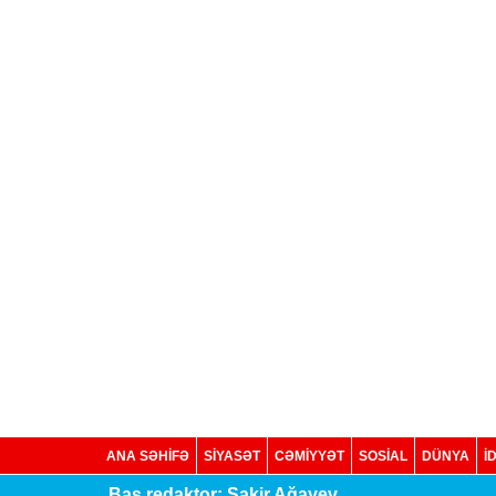
ANA SƏHİFƏ
SİYASƏT
CƏMİYYƏT
SOSIAL
DÜNYA
İ
Baş redaktor: Şakir Ağayev