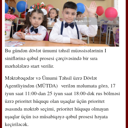
Bu gündən dövlət ümumi təhsil müəssisələrinin I
siniflərinə qəbul prosesi çərçivəsində bir sıra
mərhələlərə start verilir.
Məktəbəqədər və Ümumi Təhsil üzrə Dövlət
Agentliyindən (MÜTDA) verilən məlumata görə, 17
iyun saat 11:00-dan 25 iyun saat 18:00-dək rus bölməsi
üzrə prioritet hüququ olan uşaqlar üçün prioritet
əsasında məktəb seçimi, prioritet hüququ olmayan
uşaqlar üçün isə müsabiqəyə qəbul prosesi həyata
keçiriləcək.