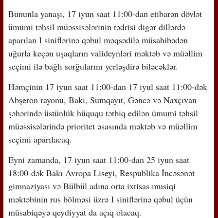
Bununla yanaşı, 17 iyun saat 11:00-dan etibarən dövlət
ümumi təhsil müəssisələrinin tədrisi digər dillərdə
aparılan I siniflərinə qəbul məqsədilə müsahibədən
uğurla keçən uşaqların valideynləri məktəb və müəllim
seçimi ilə bağlı sorğularını yerləşdirə biləcəklər.
Həmçinin 17 iyun saat 11:00-dan 17 iyul saat 11:00-dək
Abşeron rayonu, Bakı, Sumqayıt, Gəncə və Naxçıvan
şəhərində üstünlük hüququ tətbiq edilən ümumi təhsil
müəssisələrində prioritet əsasında məktəb və müəllim
seçimi aparılacaq.
Eyni zamanda, 17 iyun saat 11:00-dan 25 iyun saat
18:00-dək Bakı Avropa Liseyi, Respublika İncəsənət
gimnaziyası və Bülbül adına orta ixtisas musiqi
məktəbinin rus bölməsi üzrə I siniflərinə qəbul üçün
müsabiqəyə qeydiyyat da açıq olacaq.