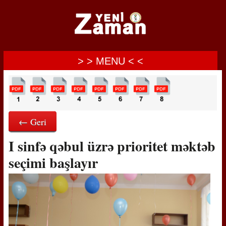
> > MENU < <
← Geri
I sinfə qəbul üzrə prioritet məktəb
seçimi başlayır