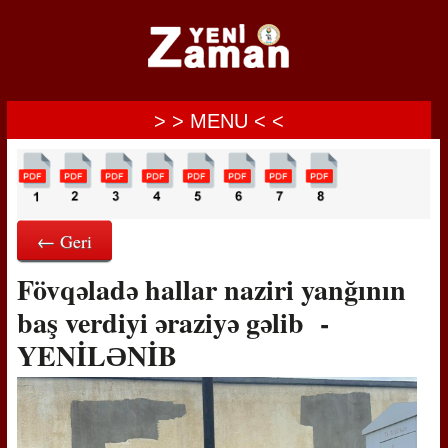
> > MENU < <
← Geri
Fövqəladə hallar naziri yanğının
baş verdiyi əraziyə gəlib -
YENİLƏNİB