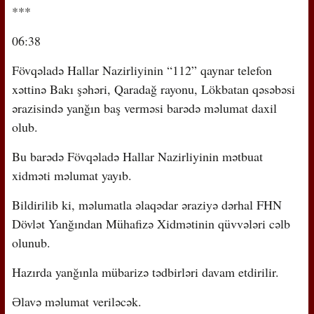
***
06:38
Fövqəladə Hallar Nazirliyinin “112” qaynar telefon
xəttinə Bakı şəhəri, Qaradağ rayonu, Lökbatan qəsəbəsi
ərazisində yanğın baş verməsi barədə məlumat daxil
olub.
Bu barədə Fövqəladə Hallar Nazirliyinin mətbuat
xidməti məlumat yayıb.
Bildirilib ki, məlumatla əlaqədar əraziyə dərhal FHN
Dövlət Yanğından Mühafizə Xidmətinin qüvvələri cəlb
olunub.
Hazırda yanğınla mübarizə tədbirləri davam etdirilir.
Əlavə məlumat veriləcək.