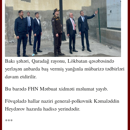
Bakı şəhəri, Qaradağ rayonu, Lökbatan qəsəbəsində
yerləşən anbarda baş vermiş yanğınla mübarizə tədbirləri
davam etdirilir.
Bu barədə FHN Mətbuat xidməti məlumat yayıb.
Fövqəladə hallar naziri general-polkovnik Kəmaləddin
Heydərov hazırda hadisə yerindədir.
***