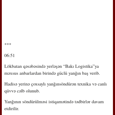
***
06:51
Lökbatan qəsəbəsində yerləşən “Bakı Logistika”ya
məxsus anbarlardan birində güclü yanğın baş verib.
Hadisə yerinə çoxsaylı yanğınsöndürən texnika və canlı
qüvvə cəlb olunub.
Yanğının söndürülməsi istiqamətində tədbirlər davam
etdirilir.