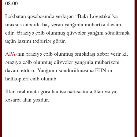
08:00
Lökbatan qəsəbəsində yerləşən “Bakı Logistika”ya
məxsus anbarda baş verən yanğınla mübarizə davam
edir. Əraziyə cəlb olunmuş qüvvələr yanğını söndürmək
üçün lazımı tədbirlər görür.
APA
-nın əraziyə cəlb olunmuş əməkdaşı xəbər verir ki,
əraziyə cəlb olunmuş qüvvələr yanğınla mübarizəni
davam etdirir. Yanğının söndürülməsinə FHN-in
helikopteri cəlb olunub.
İlkin məlumata görə hadisə nəticəsində ölən və ya
xəsarət alan yoxdur.