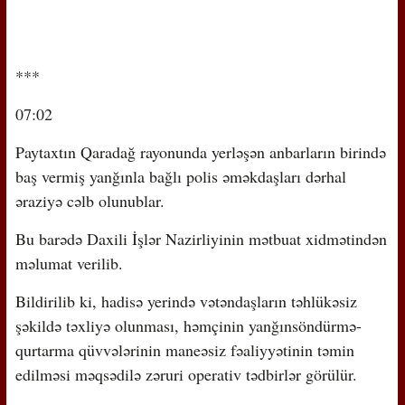
***
07:02
Paytaxtın Qaradağ rayonunda yerləşən anbarların birində
baş vermiş yanğınla bağlı polis əməkdaşları dərhal
əraziyə cəlb olunublar.
Bu barədə Daxili İşlər Nazirliyinin mətbuat xidmətindən
məlumat verilib.
Bildirilib ki, hadisə yerində vətəndaşların təhlükəsiz
şəkildə təxliyə olunması, həmçinin yanğınsöndürmə-
qurtarma qüvvələrinin maneəsiz fəaliyyətinin təmin
edilməsi məqsədilə zəruri operativ tədbirlər görülür.